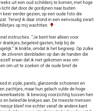
reeks uit een oud schilderij te komen, met hoge
icht dat door de gordijnen naar buiten
n keer eerder gezien, op een oude foto die
t. Terwijl ik daar stond in een eenvoudig zwart
tilletjes op mij wachtten.
el instructies. “Je bent hier alleen voor
r drankjes, begeleid gasten, help bij de
gelijk.” Ik knikte, omdat ik het begreep. Op zulke
de zilveren dienbladen op dan de handen die
mezelf eraan dat ik niet gekomen was om
n om uit te zoeken of de oude brief de
leed in zijde, parels, glanzende schoenen en
en zachtjes, maar hun gelach vulde de hoge
n weerkaatste. Ik bewoog voorzichtig tussen hen
jes en beleefde knikjes aan. De meeste mensen
 meisje bleef me echter vanaf de andere kant