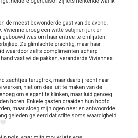
ge, heldere ogen, alsof zij iets herkende wat ik
an de meest bewonderde gast van de avond,
Vivienne droeg een witte satijnen jurk en
en gebouwd was om haar entree te omlijsten.
bijliep. Ze glimlachte prachtig, maar haar
eid waardoor zelfs complimenten scherp
 hand vast wilde pakken, veranderde Viviennes
kind zachtjes terugtrok, maar daarbij recht naar
te werken, niet om deel uit te maken van de
genoeg om elegant te klinken, maar luid genoeg
den horen. Enkele gasten draaiden hun hoofd
den, maar sloeg mijn ogen neer en antwoordde
 lang geleden geleerd dat stilte soms waardigheid
mijn pols, waar mijn mouw iets was