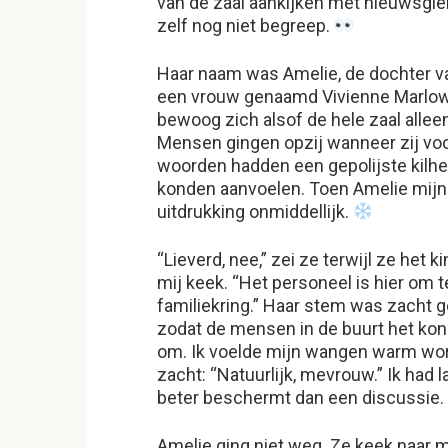
van de zaal aankijken met nieuwsgieri
zelf nog niet begreep.
Haar naam was Amelie, de dochter v
een vrouw genaamd Vivienne Marlow. 
bewoog zich alsof de hele zaal alle
Mensen gingen opzij wanneer zij voor
woorden hadden een gepolijste kilh
konden aanvoelen. Toen Amelie mijn
uitdrukking onmiddellijk.
“Lieverd, nee,” zei ze terwijl ze het 
mij keek. “Het personeel is hier om 
familiekring.” Haar stem was zacht 
zodat de mensen in de buurt het kon
om. Ik voelde mijn wangen warm wor
zacht: “Natuurlijk, mevrouw.” Ik had
beter beschermt dan een discussie.
Amelie ging niet weg. Ze keek naar 