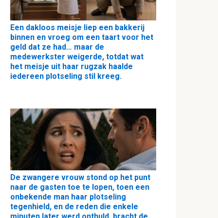
Een dakloos meisje liep een bakkerij
binnen en vroeg om een taart voor het
geld dat ze had… maar de
medewerkster weigerde, totdat wat
het meisje uit haar rugzak haalde
iedereen plotseling stil kreeg.
De zwangere vrouw stond op het punt
naar de gasten toe te lopen, toen een
onbekende man haar plotseling
tegenhield, en de reden die enkele
minuten later werd onthuld, bracht de