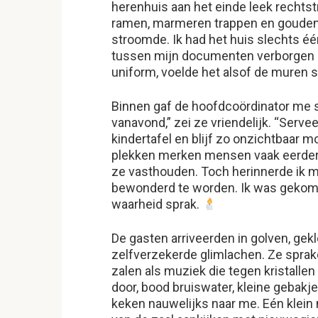
herenhuis aan het einde leek rechtst
ramen, marmeren trappen en gouden l
stroomde. Ik had het huis slechts éé
tussen mijn documenten verborgen za
uniform, voelde het alsof de muren s
Binnen gaf de hoofdcoördinator me sn
vanavond,” zei ze vriendelijk. “Servee
kindertafel en blijf zo onzichtbaar mo
plekken merken mensen vaak eerder 
ze vasthouden. Toch herinnerde ik 
bewonderd te worden. Ik was gekome
waarheid sprak.
De gasten arriveerden in golven, gek
zelfverzekerde glimlachen. Ze sprak
zalen als muziek die tegen kristalle
door, bood bruiswater, kleine gebak
keken nauwelijks naar me. Eén klein