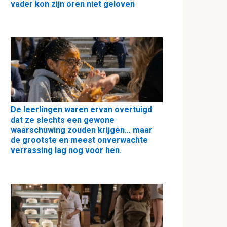
vader kon zijn oren niet geloven
De leerlingen waren ervan overtuigd
dat ze slechts een gewone
waarschuwing zouden krijgen… maar
de grootste en meest onverwachte
verrassing lag nog voor hen.