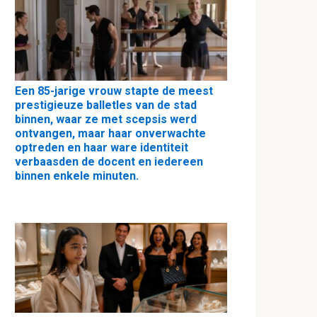
Een 85-jarige vrouw stapte de meest
prestigieuze balletles van de stad
binnen, waar ze met scepsis werd
ontvangen, maar haar onverwachte
optreden en haar ware identiteit
verbaasden de docent en iedereen
binnen enkele minuten.