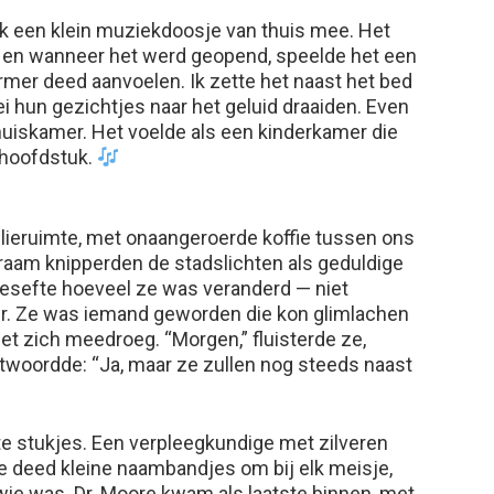
ik een klein muziekdoosje van thuis mee. Het
 en wanneer het werd geopend, speelde het een
armer deed aanvoelen. Ik zette het naast het bed
i hun gezichtjes naar het geluid draaiden. Even
huiskamer. Het voelde als een kinderkamer die
 hoofdstuk.
ilieruimte, met onaangeroerde koffie tussen ons
t raam knipperden de stadslichten als geduldige
 besefte hoeveel ze was veranderd — niet
per. Ze was iemand geworden die kon glimlachen
met zich meedroeg. “Morgen,” fluisterde ze,
ntwoordde: “Ja, maar ze zullen nog steeds naast
te stukjes. Een verpleegkundige met zilveren
e deed kleine naambandjes om bij elk meisje,
 wie was. Dr. Moore kwam als laatste binnen, met