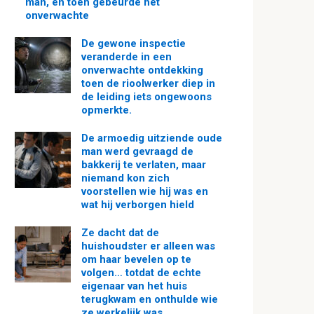
man, en toen gebeurde het
onverwachte
De gewone inspectie
veranderde in een
onverwachte ontdekking
toen de rioolwerker diep in
de leiding iets ongewoons
opmerkte.
De armoedig uitziende oude
man werd gevraagd de
bakkerij te verlaten, maar
niemand kon zich
voorstellen wie hij was en
wat hij verborgen hield
Ze dacht dat de
huishoudster er alleen was
om haar bevelen op te
volgen… totdat de echte
eigenaar van het huis
terugkwam en onthulde wie
ze werkelijk was.