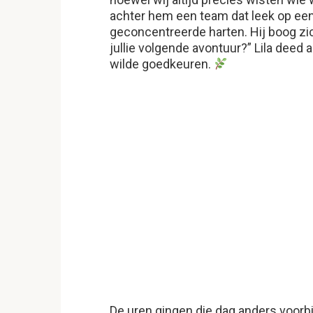
achter hem een team dat leek op een
geconcentreerde harten. Hij boog zic
jullie volgende avontuur?” Lila deed 
wilde goedkeuren.
De uren gingen die dag anders voorbij