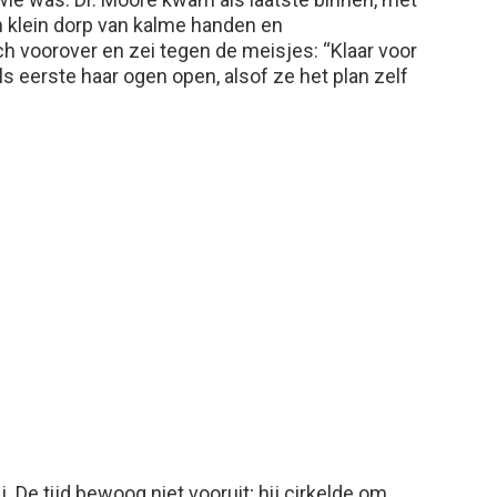
 klein dorp van kalme handen en
h voorover en zei tegen de meisjes: “Klaar voor
als eerste haar ogen open, alsof ze het plan zelf
. De tijd bewoog niet vooruit; hij cirkelde om