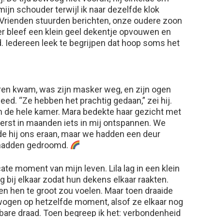
ijn schouder terwijl ik naar dezelfde klok
. Vrienden stuurden berichten, onze oudere zoon
er bleef een klein geel dekentje opvouwen en
 Iedereen leek te begrijpen dat hoop soms het
uren kwam, was zijn masker weg, en zijn ogen
eed. “Ze hebben het prachtig gedaan,” zei hij.
n de hele kamer. Mara bedekte haar gezicht met
eerst in maanden iets in mij ontspannen. We
erde hij ons eraan, maar we hadden een deur
 hadden gedroomd.
te moment van mijn leven. Lila lag in een klein
g bij elkaar zodat hun dekens elkaar raakten.
en hen te groot zou voelen. Maar toen draaide
ewogen op hetzelfde moment, alsof ze elkaar nog
are draad. Toen begreep ik het: verbondenheid