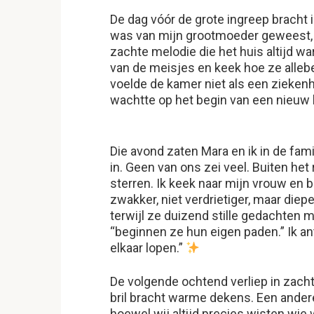
De dag vóór de grote ingreep bracht 
was van mijn grootmoeder geweest,
zachte melodie die het huis altijd w
van de meisjes en keek hoe ze allebe
voelde de kamer niet als een zieken
wachtte op het begin van een nieuw
Die avond zaten Mara en ik in de fam
in. Geen van ons zei veel. Buiten he
sterren. Ik keek naar mijn vrouw en
zwakker, niet verdrietiger, maar die
terwijl ze duizend stille gedachten 
“beginnen ze hun eigen paden.” Ik a
elkaar lopen.”
De volgende ochtend verliep in zach
bril bracht warme dekens. Een ander
hoewel wij altijd precies wisten wie