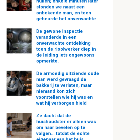
huilen; enkele minuten later
stonden we naast een
onbekende man, en toen
gebeurde het onverwachte
De gewone inspectie
veranderde in een
onverwachte ontdekking
toen de rioolwerker diep in
de leiding iets ongewoons
opmerkte.
De armoedig uitziende oude
man werd gevraagd de
bakkerij te verlaten, maar
niemand kon zich
voorstellen wie hij was en
wat hij verborgen hield
Ze dacht dat de
huishoudster er alleen was
om haar bevelen op te
volgen… totdat de echte
eigenaar van het huis