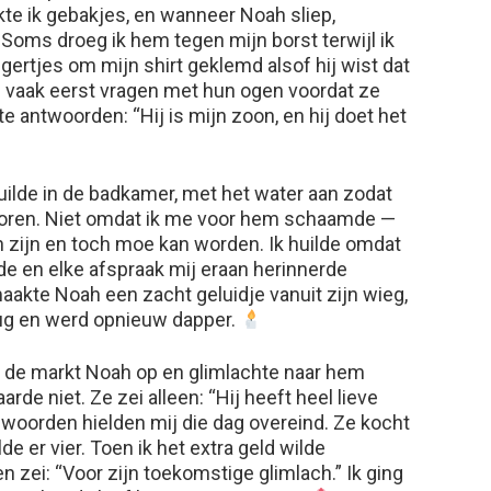
te ik gebakjes, en wanneer Noah sliep,
 Soms droeg ik hem tegen mijn borst terwijl ik
ngertjes om mijn shirt geklemd alsof hij wist dat
 vaak eerst vragen met hun ogen voordat ze
te antwoorden: “Hij is mijn zoon, en hij doet het
huilde in de badkamer, met het water aan zodat
horen. Niet omdat ik me voor hem schaamde —
an zijn en toch moe kan worden. Ik huilde omdat
lde en elke afspraak mij eraan herinnerde
akte Noah een zacht geluidje vanuit zijn wieg,
erug en werd opnieuw dapper.
de markt Noah op en glimlachte naar hem
arde niet. Ze zei alleen: “Hij heeft heel lieve
 woorden hielden mij die dag overeind. Ze kocht
de er vier. Toen ik het extra geld wilde
 zei: “Voor zijn toekomstige glimlach.” Ik ging