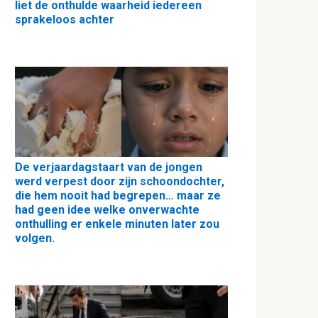
liet de onthulde waarheid iedereen
sprakeloos achter
De verjaardagstaart van de jongen
werd verpest door zijn schoondochter,
die hem nooit had begrepen… maar ze
had geen idee welke onverwachte
onthulling er enkele minuten later zou
volgen.