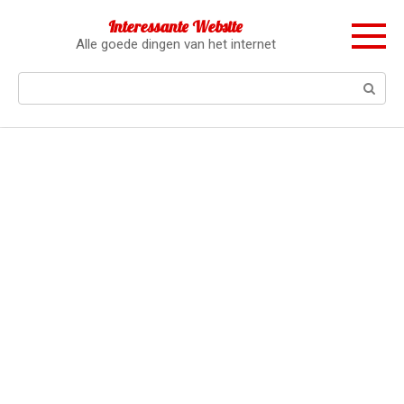
Перейти
Interessante Website
к
Alle goede dingen van het internet
контенту
Поиск: