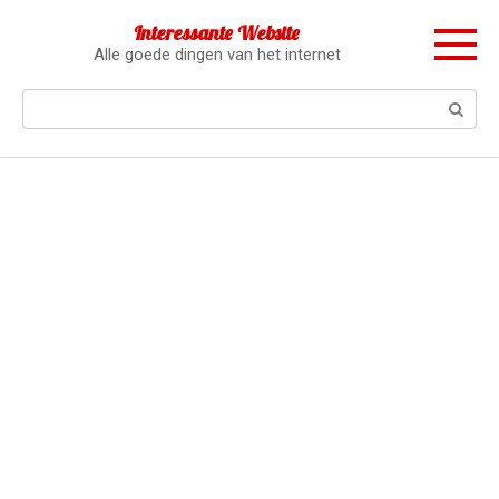
Перейти
Interessante Website
к
Alle goede dingen van het internet
контенту
Поиск: