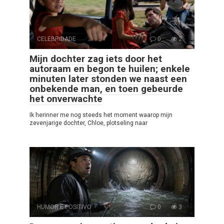
CELEBRIDADE
0
2
Mijn dochter zag iets door het
autoraam en begon te huilen; enkele
minuten later stonden we naast een
onbekende man, en toen gebeurde
het onverwachte
Ik herinner me nog steeds het moment waarop mijn
zevenjarige dochter, Chloe, plotseling naar
HUMOR E POSITIVO
0
3