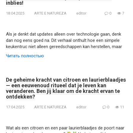
inblies!
18.04.2025
ARTE E NATUREZA
editor
0
7
Als je denkt dat updates alleen over technologie gaan, denk
dan nog eens goed na. Dit verhaal onthult hoe een simpele
keukentruc niet alleen gereedschappen kan herstellen, maar
Читать полностью
De geheime kracht van citroen en laurierblaadjes
— een eeuwenoud ritueel dat je leven kan
veranderen. Ben jij klaar om de kracht ervan te
ontdekken?
17.04.2025
ARTE E NATUREZA
editor
0
11
Wat als een citroen en een paar laurierblaadjes de poort naar