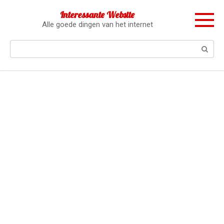
Перейти
Interessante Website
к
Alle goede dingen van het internet
контенту
Поиск: