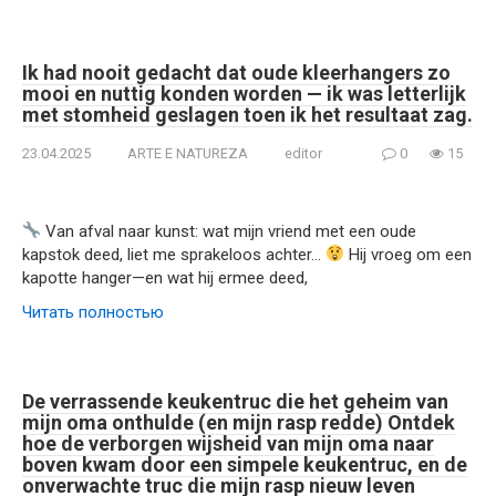
Ik had nooit gedacht dat oude kleerhangers zo
mooi en nuttig konden worden — ik was letterlijk
met stomheid geslagen toen ik het resultaat zag.
23.04.2025
ARTE E NATUREZA
editor
0
15
Van afval naar kunst: wat mijn vriend met een oude
kapstok deed, liet me sprakeloos achter…
Hij vroeg om een
kapotte hanger—en wat hij ermee deed,
Читать полностью
De verrassende keukentruc die het geheim van
mijn oma onthulde (en mijn rasp redde) Ontdek
hoe de verborgen wijsheid van mijn oma naar
boven kwam door een simpele keukentruc, en de
onverwachte truc die mijn rasp nieuw leven