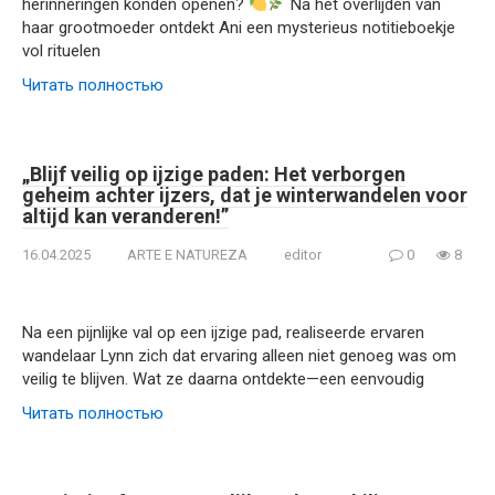
herinneringen konden openen?
Na het overlijden van
haar grootmoeder ontdekt Ani een mysterieus notitieboekje
vol rituelen
Читать полностью
„Blijf veilig op ijzige paden: Het verborgen
geheim achter ijzers, dat je winterwandelen voor
altijd kan veranderen!”
16.04.2025
ARTE E NATUREZA
editor
0
8
Na een pijnlijke val op een ijzige pad, realiseerde ervaren
wandelaar Lynn zich dat ervaring alleen niet genoeg was om
veilig te blijven. Wat ze daarna ontdekte—een eenvoudig
Читать полностью