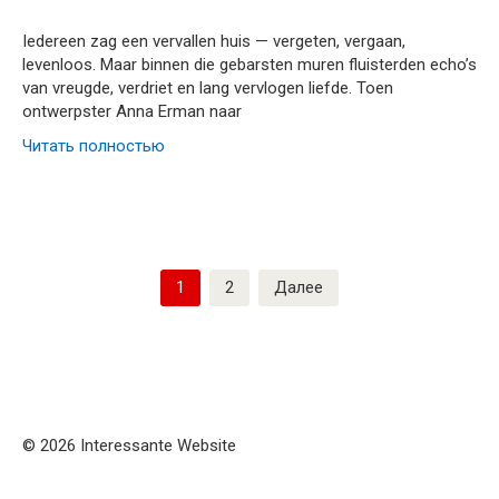
Iedereen zag een vervallen huis — vergeten, vergaan,
levenloos. Maar binnen die gebarsten muren fluisterden echo’s
van vreugde, verdriet en lang vervlogen liefde. Toen
ontwerpster Anna Erman naar
Читать полностью
Пагинация
1
2
Далее
записей
© 2026 Interessante Website