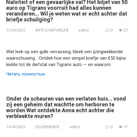
Naïviteit of een gevaarlijke val? Het biljet van 50
euro op Tigrans voorruit had alles kunnen
veranderen… Wil je weten wat er echt achter dat
briefje schuilging?
15.04.2025
ARTE E NATUREZA
editor
0
27
Wat leek op een gulle verrassing, bleek een ijzingwekkende
waarschuwing… Ontdek hoe een simpel briefje van €50 bijna
leidde tot de diefstal van Tigrans auto — en waarom
Читать полностью
Onder de scheuren van een verlaten huis… vond
zij een geheim dat wachtte om herboren te
worden Wat ontdekte Anna echt achter die
verbleekte muren?
14.04.2025
CELEBRIDADE
editor
0
11