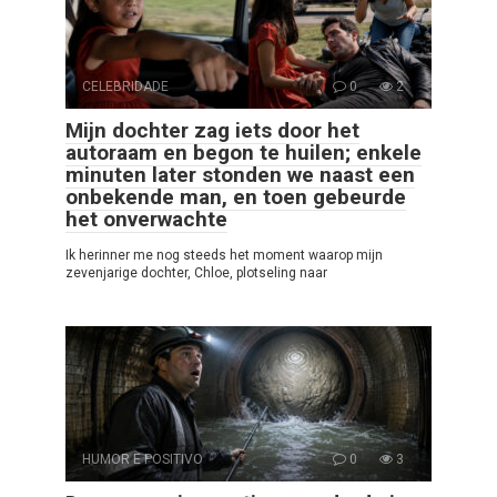
CELEBRIDADE
0
2
Mijn dochter zag iets door het
autoraam en begon te huilen; enkele
minuten later stonden we naast een
onbekende man, en toen gebeurde
het onverwachte
Ik herinner me nog steeds het moment waarop mijn
zevenjarige dochter, Chloe, plotseling naar
HUMOR E POSITIVO
0
3