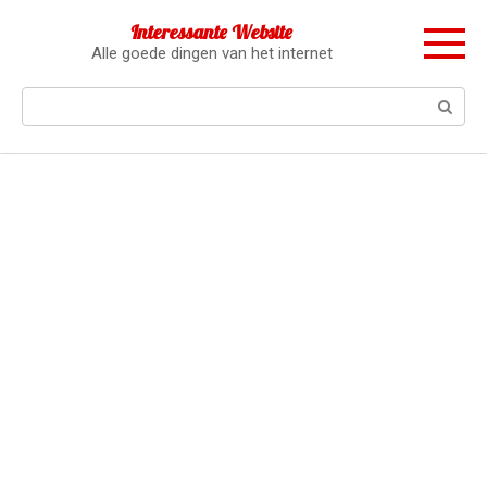
Перейти
Interessante Website
к
Alle goede dingen van het internet
контенту
Поиск: