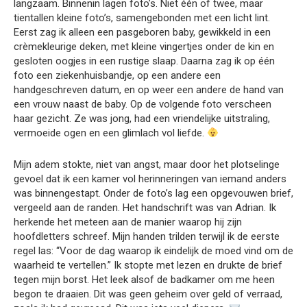
langzaam. Binnenin lagen foto’s. Niet één of twee, maar
tientallen kleine foto’s, samengebonden met een licht lint.
Eerst zag ik alleen een pasgeboren baby, gewikkeld in een
crèmekleurige deken, met kleine vingertjes onder de kin en
gesloten oogjes in een rustige slaap. Daarna zag ik op één
foto een ziekenhuisbandje, op een andere een
handgeschreven datum, en op weer een andere de hand van
een vrouw naast de baby. Op de volgende foto verscheen
haar gezicht. Ze was jong, had een vriendelijke uitstraling,
vermoeide ogen en een glimlach vol liefde.
Mijn adem stokte, niet van angst, maar door het plotselinge
gevoel dat ik een kamer vol herinneringen van iemand anders
was binnengestapt. Onder de foto’s lag een opgevouwen brief,
vergeeld aan de randen. Het handschrift was van Adrian. Ik
herkende het meteen aan de manier waarop hij zijn
hoofdletters schreef. Mijn handen trilden terwijl ik de eerste
regel las: “Voor de dag waarop ik eindelijk de moed vind om de
waarheid te vertellen.” Ik stopte met lezen en drukte de brief
tegen mijn borst. Het leek alsof de badkamer om me heen
begon te draaien. Dit was geen geheim over geld of verraad,