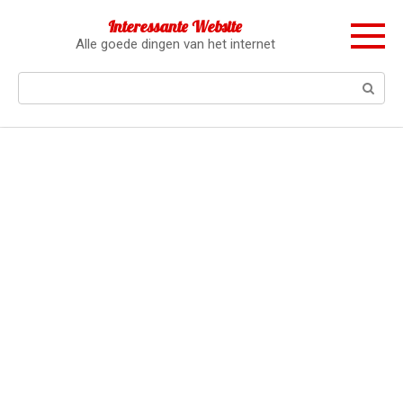
Перейти
Interessante Website
к
Alle goede dingen van het internet
контенту
Поиск: