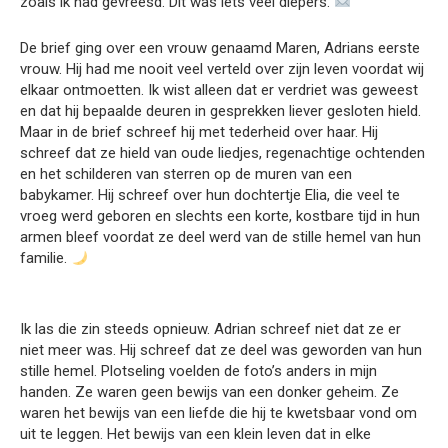
zoals ik had gevreesd. Dit was iets veel diepers.
De brief ging over een vrouw genaamd Maren, Adrians eerste
vrouw. Hij had me nooit veel verteld over zijn leven voordat wij
elkaar ontmoetten. Ik wist alleen dat er verdriet was geweest
en dat hij bepaalde deuren in gesprekken liever gesloten hield.
Maar in de brief schreef hij met tederheid over haar. Hij
schreef dat ze hield van oude liedjes, regenachtige ochtenden
en het schilderen van sterren op de muren van een
babykamer. Hij schreef over hun dochtertje Elia, die veel te
vroeg werd geboren en slechts een korte, kostbare tijd in hun
armen bleef voordat ze deel werd van de stille hemel van hun
familie.
Ik las die zin steeds opnieuw. Adrian schreef niet dat ze er
niet meer was. Hij schreef dat ze deel was geworden van hun
stille hemel. Plotseling voelden de foto’s anders in mijn
handen. Ze waren geen bewijs van een donker geheim. Ze
waren het bewijs van een liefde die hij te kwetsbaar vond om
uit te leggen. Het bewijs van een klein leven dat in elke