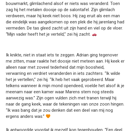
bouwmarkt, glimlachend alsof er niets was veranderd. Toen
zag hij het metalen doosje op de salontafel. Zijn glimlach
verdween, maar hij keek niet boos. Hij zag eruit als een man
die eindelijk was aangekomen op een plek die hij jarenlang had
vermeden. De tas gleed zacht uit zijn hand en viel op de vloer.
“Mijn vader heeft het je verteld,” zei hij zacht.
Ik knikte, niet in staat iets te zeggen. Adrian ging tegenover
me zitten, maar raakte het doosje niet meteen aan. Hij keek er
alleen naar met zoveel tederheid dat mijn boosheid,
verwarring en verdriet veranderden in iets zachters. “Ik wilde
het je vertellen,” zei hij. “Ik heb het vaak geprobeerd. Maar
telkens wanneer ik mijn mond opendeed, voelde het alsof ik je
meenam naar een kamer waar Marens stem nog steeds
aanwezig was.” Zijn ogen vulden zich met tranen terwijl hij
naar de gang keek, waar de tekeningen van onze zoon hingen.
“Ik was bang dat je zou denken dat een deel van mij nog
ergens anders was.”
Ik antwoordde voordat ik mezelf kon tegenhouden. “Een deel