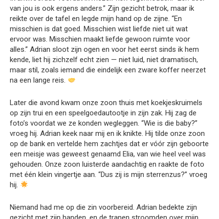
van jou is ook ergens anders.” Zijn gezicht betrok, maar ik
reikte over de tafel en legde mijn hand op de zijne. “En
misschien is dat goed. Misschien wist liefde niet uit wat
ervoor was. Misschien maakt liefde gewoon ruimte voor
alles.” Adrian sloot zijn ogen en voor het eerst sinds ik hem
kende, liet hij zichzelf echt zien — niet luid, niet dramatisch,
maar stil, zoals iemand die eindelijk een zware koffer neerzet
na een lange reis.
Later die avond kwam onze zoon thuis met koekjeskruimels
op zijn trui en een speelgoedautootje in zijn zak. Hij zag de
foto’s voordat we ze konden wegleggen. “Wie is die baby?”
vroeg hij. Adrian keek naar mij en ik knikte. Hij tilde onze zoon
op de bank en vertelde hem zachtjes dat er vóór zijn geboorte
een meisje was geweest genaamd Elia, van wie heel veel was
gehouden. Onze zoon luisterde aandachtig en raakte de foto
met één klein vingertje aan. “Dus zij is mijn sterrenzus?” vroeg
hij.
Niemand had me op die zin voorbereid. Adrian bedekte zijn
gezicht met zijn handen, en de tranen stroomden over mijn