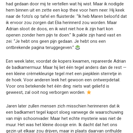
had gedaan door mij te vertellen wat hij wist. Maar ik nodigde
hem binnen uit en zette een kop thee voor hem neer. Hij keek
naar de foto’s op tafel en fluisterde: “Ik heb Maren beloofd dat
ik ervoor zou zorgen dat Elia herinnerd zou worden. Maar
Adrian sloot de doos, en ik wist niet hoe ik zijn hart kon
openen zonder hem pijn te doen.” Ik pakte zijn hand vast en
zei: “Je hebt ons geen pijn gedaan. Je hebt ons een
ontbrekende pagina teruggegeven.”
Een week later, voordat de kopers kwamen, repareerde Adrian
de badkamermuur. Maar hij liet één tegel anders dan de rest —
een kleine crèmekleurige tegel met een piepklein sterretje in
de hoek. Voor anderen leek het gewoon een ontwerpdetail.
Voor ons betekende het één ding: niets wat geliefd is
geweest, zal ooit nog verborgen worden.
Jaren later zullen mensen zich misschien herinneren dat ik
een badkamert tegel kapot sloeg vanwege de waarschuwing
van mijn schoonvader. Maar het echte mysterie was niet de
muur. Het was het kleine doosje erin. Ik dacht dat het ons
gezin uit elkaar zou drijven, maar in plaats daarvan onthulde