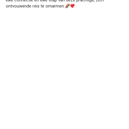
elke connectie en elke stap van deze prachtige, zich
ontvouwende reis te omarmen
.