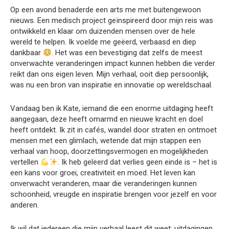
Op een avond benaderde een arts me met buitengewoon
nieuws. Een medisch project geïnspireerd door mijn reis was
ontwikkeld en klaar om duizenden mensen over de hele
wereld te helpen. Ik voelde me geëerd, verbaasd en diep
dankbaar
. Het was een bevestiging dat zelfs de meest
onverwachte veranderingen impact kunnen hebben die verder
reikt dan ons eigen leven. Mijn verhaal, ooit diep persoonlijk,
was nu een bron van inspiratie en innovatie op wereldschaal.
Vandaag ben ik Kate, iemand die een enorme uitdaging heeft
aangegaan, deze heeft omarmd en nieuwe kracht en doel
heeft ontdekt. Ik zit in cafés, wandel door straten en ontmoet
mensen met een glimlach, wetende dat mijn stappen een
verhaal van hoop, doorzettingsvermogen en mogelijkheden
vertellen
. Ik heb geleerd dat verlies geen einde is – het is
een kans voor groei, creativiteit en moed. Het leven kan
onverwacht veranderen, maar die veranderingen kunnen
schoonheid, vreugde en inspiratie brengen voor jezelf en voor
anderen.
Ik wil dat iedereen die mijn verhaal leest dit weet: uitdagingen