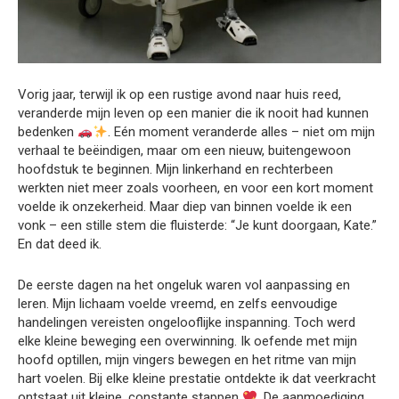
Vorig jaar, terwijl ik op een rustige avond naar huis reed,
veranderde mijn leven op een manier die ik nooit had kunnen
bedenken
. Eén moment veranderde alles – niet om mijn
verhaal te beëindigen, maar om een nieuw, buitengewoon
hoofdstuk te beginnen. Mijn linkerhand en rechterbeen
werkten niet meer zoals voorheen, en voor een kort moment
voelde ik onzekerheid. Maar diep van binnen voelde ik een
vonk – een stille stem die fluisterde: “Je kunt doorgaan, Kate.”
En dat deed ik.
De eerste dagen na het ongeluk waren vol aanpassing en
leren. Mijn lichaam voelde vreemd, en zelfs eenvoudige
handelingen vereisten ongelooflijke inspanning. Toch werd
elke kleine beweging een overwinning. Ik oefende met mijn
hoofd optillen, mijn vingers bewegen en het ritme van mijn
hart voelen. Bij elke kleine prestatie ontdekte ik dat veerkracht
ontstaat uit kleine, constante stappen
. De aanmoediging