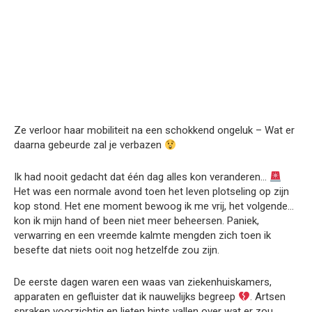
Ze verloor haar mobiliteit na een schokkend ongeluk – Wat er
daarna gebeurde zal je verbazen
Ik had nooit gedacht dat één dag alles kon veranderen…
Het was een normale avond toen het leven plotseling op zijn
kop stond. Het ene moment bewoog ik me vrij, het volgende…
kon ik mijn hand of been niet meer beheersen. Paniek,
verwarring en een vreemde kalmte mengden zich toen ik
besefte dat niets ooit nog hetzelfde zou zijn.
De eerste dagen waren een waas van ziekenhuiskamers,
apparaten en gefluister dat ik nauwelijks begreep
. Artsen
spraken voorzichtig en lieten hints vallen over wat er zou