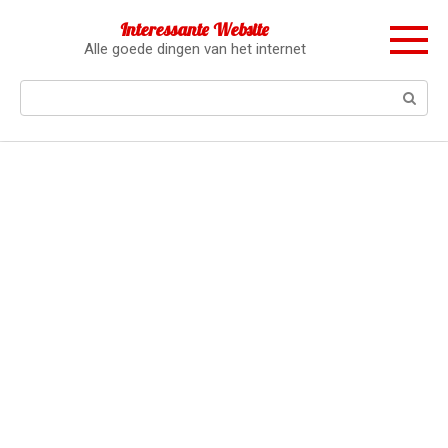
Перейти
Interessante Website
к
Alle goede dingen van het internet
контенту
Поиск: