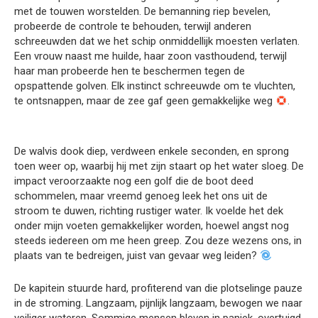
met de touwen worstelden. De bemanning riep bevelen,
probeerde de controle te behouden, terwijl anderen
schreeuwden dat we het schip onmiddellijk moesten verlaten.
Een vrouw naast me huilde, haar zoon vasthoudend, terwijl
haar man probeerde hen te beschermen tegen de
opspattende golven. Elk instinct schreeuwde om te vluchten,
te ontsnappen, maar de zee gaf geen gemakkelijke weg
.
De walvis dook diep, verdween enkele seconden, en sprong
toen weer op, waarbij hij met zijn staart op het water sloeg. De
impact veroorzaakte nog een golf die de boot deed
schommelen, maar vreemd genoeg leek het ons uit de
stroom te duwen, richting rustiger water. Ik voelde het dek
onder mijn voeten gemakkelijker worden, hoewel angst nog
steeds iedereen om me heen greep. Zou deze wezens ons, in
plaats van te bedreigen, juist van gevaar weg leiden?
De kapitein stuurde hard, profiterend van die plotselinge pauze
in de stroming. Langzaam, pijnlijk langzaam, bewogen we naar