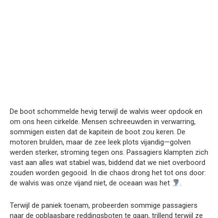
De boot schommelde hevig terwijl de walvis weer opdook en
om ons heen cirkelde. Mensen schreeuwden in verwarring,
sommigen eisten dat de kapitein de boot zou keren. De
motoren brulden, maar de zee leek plots vijandig—golven
werden sterker, stroming tegen ons. Passagiers klampten zich
vast aan alles wat stabiel was, biddend dat we niet overboord
zouden worden gegooid. In die chaos drong het tot ons door:
de walvis was onze vijand niet, de oceaan was het
.
Terwijl de paniek toenam, probeerden sommige passagiers
naar de opblaasbare reddingsboten te gaan, trillend terwijl ze