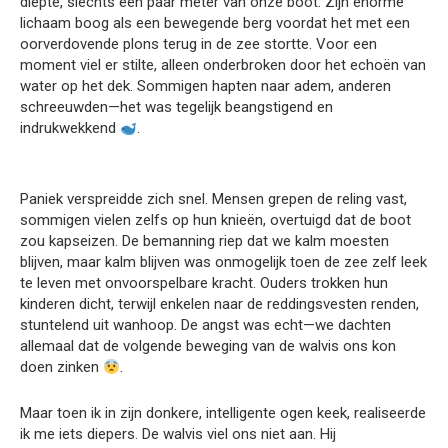
diepte, slechts een paar meter van onze boot. Zijn enorme
lichaam boog als een bewegende berg voordat het met een
oorverdovende plons terug in de zee stortte. Voor een
moment viel er stilte, alleen onderbroken door het echoën van
water op het dek. Sommigen hapten naar adem, anderen
schreeuwden—het was tegelijk beangstigend en
indrukwekkend
.
Paniek verspreidde zich snel. Mensen grepen de reling vast,
sommigen vielen zelfs op hun knieën, overtuigd dat de boot
zou kapseizen. De bemanning riep dat we kalm moesten
blijven, maar kalm blijven was onmogelijk toen de zee zelf leek
te leven met onvoorspelbare kracht. Ouders trokken hun
kinderen dicht, terwijl enkelen naar de reddingsvesten renden,
stuntelend uit wanhoop. De angst was echt—we dachten
allemaal dat de volgende beweging van de walvis ons kon
doen zinken
.
Maar toen ik in zijn donkere, intelligente ogen keek, realiseerde
ik me iets diepers. De walvis viel ons niet aan. Hij