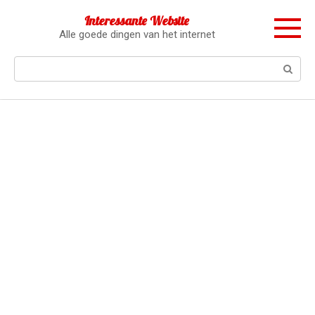
Перейти
Interessante Website
к
Alle goede dingen van het internet
контенту
Поиск: