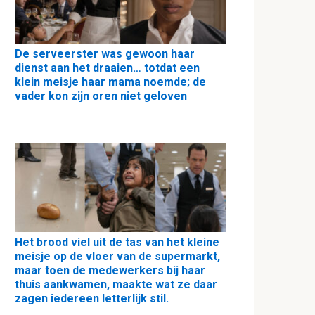
De serveerster was gewoon haar
dienst aan het draaien… totdat een
klein meisje haar mama noemde; de
vader kon zijn oren niet geloven
Het brood viel uit de tas van het kleine
meisje op de vloer van de supermarkt,
maar toen de medewerkers bij haar
thuis aankwamen, maakte wat ze daar
zagen iedereen letterlijk stil.