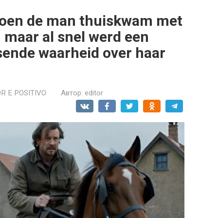
 toen de man thuiskwam met
 maar al snel werd een
sende waarheid over haar
R E POSITIVO
Автор:
editor