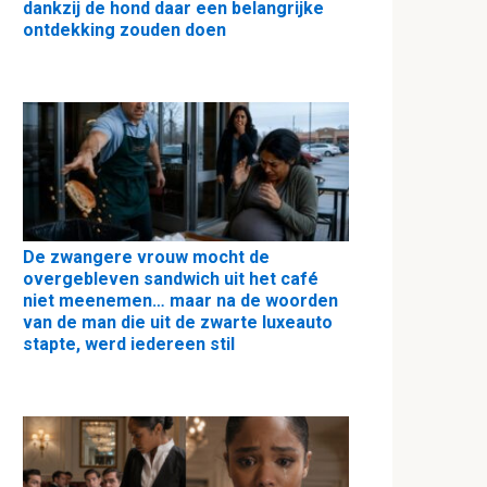
dankzij de hond daar een belangrijke
ontdekking zouden doen
De zwangere vrouw mocht de
overgebleven sandwich uit het café
niet meenemen… maar na de woorden
van de man die uit de zwarte luxeauto
stapte, werd iedereen stil