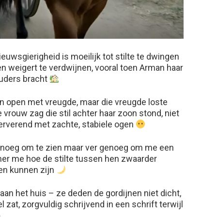
ieuwsgierigheid is moeilijk tot stilte te dwingen
 en weigert te verdwijnen, vooral toen Arman haar
ouders bracht
in open met vreugde, maar die vreugde loste
 vrouw zag die stil achter haar zoon stond, niet
serverend met zachte, stabiele ogen
 genoeg om te zien maar ver genoeg om me een
nner me hoe de stilte tussen hen zwaarder
en kunnen zijn
an het huis – ze deden de gordijnen niet dicht,
l zat, zorgvuldig schrijvend in een schrift terwijl
️