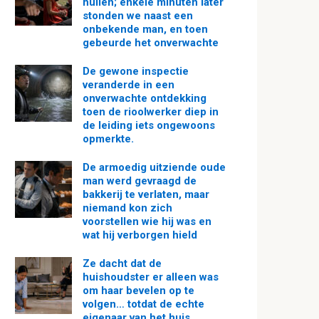
huilen; enkele minuten later
stonden we naast een
onbekende man, en toen
gebeurde het onverwachte
De gewone inspectie
veranderde in een
onverwachte ontdekking
toen de rioolwerker diep in
de leiding iets ongewoons
opmerkte.
De armoedig uitziende oude
man werd gevraagd de
bakkerij te verlaten, maar
niemand kon zich
voorstellen wie hij was en
wat hij verborgen hield
Ze dacht dat de
huishoudster er alleen was
om haar bevelen op te
volgen… totdat de echte
eigenaar van het huis