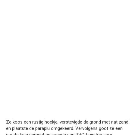
Ze koos een rustig hoekje, verstevigde de grond met nat zand
en plaatste de paraplu omgekeerd. Vervolgens goot ze een
eerste laag cement en voegde een PVC-buis toe voor