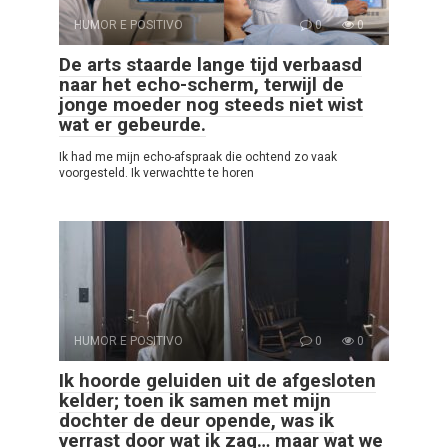
HUMOR E POSITIVO
0
0
De arts staarde lange tijd verbaasd
naar het echo-scherm, terwijl de
jonge moeder nog steeds niet wist
wat er gebeurde.
Ik had me mijn echo-afspraak die ochtend zo vaak
voorgesteld. Ik verwachtte te horen
HUMOR E POSITIVO
0
0
Ik hoorde geluiden uit de afgesloten
kelder; toen ik samen met mijn
dochter de deur opende, was ik
verrast door wat ik zag… maar wat we