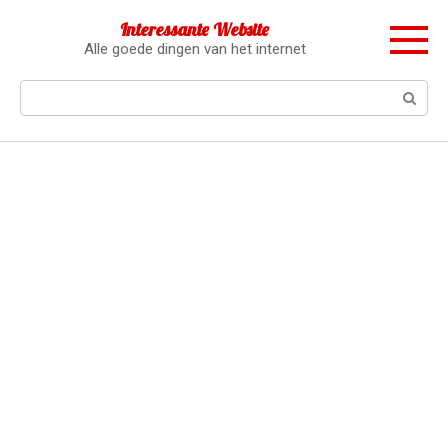
Перейти
Interessante Website
к
Alle goede dingen van het internet
контенту
Поиск: