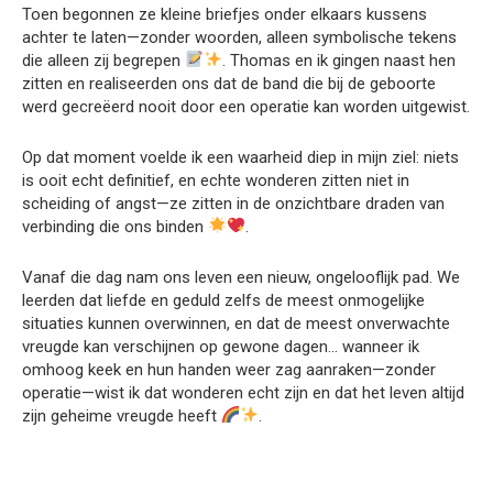
Toen begonnen ze kleine briefjes onder elkaars kussens
achter te laten—zonder woorden, alleen symbolische tekens
die alleen zij begrepen
. Thomas en ik gingen naast hen
zitten en realiseerden ons dat de band die bij de geboorte
werd gecreëerd nooit door een operatie kan worden uitgewist.
Op dat moment voelde ik een waarheid diep in mijn ziel: niets
is ooit echt definitief, en echte wonderen zitten niet in
scheiding of angst—ze zitten in de onzichtbare draden van
verbinding die ons binden
.
Vanaf die dag nam ons leven een nieuw, ongelooflijk pad. We
leerden dat liefde en geduld zelfs de meest onmogelijke
situaties kunnen overwinnen, en dat de meest onverwachte
vreugde kan verschijnen op gewone dagen… wanneer ik
omhoog keek en hun handen weer zag aanraken—zonder
operatie—wist ik dat wonderen echt zijn en dat het leven altijd
zijn geheime vreugde heeft
.