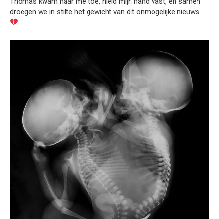
Thomas kwam naar me toe, hield mijn hand vast, en samen
droegen we in stilte het gewicht van dit onmogelijke nieuws
.