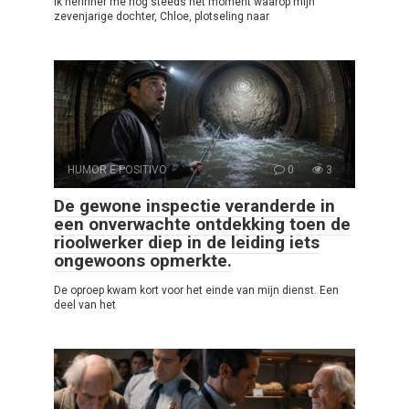
Ik herinner me nog steeds het moment waarop mijn
zevenjarige dochter, Chloe, plotseling naar
HUMOR E POSITIVO
0
3
De gewone inspectie veranderde in
een onverwachte ontdekking toen de
rioolwerker diep in de leiding iets
ongewoons opmerkte.
De oproep kwam kort voor het einde van mijn dienst. Een
deel van het