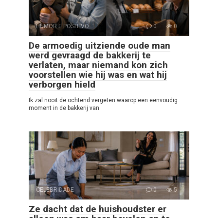
HUMOR E POSITIVO
0
0
De armoedig uitziende oude man
werd gevraagd de bakkerij te
verlaten, maar niemand kon zich
voorstellen wie hij was en wat hij
verborgen hield
Ik zal nooit de ochtend vergeten waarop een eenvoudig
moment in de bakkerij van
CELEBRIDADE
0
5
Ze dacht dat de huishoudster er