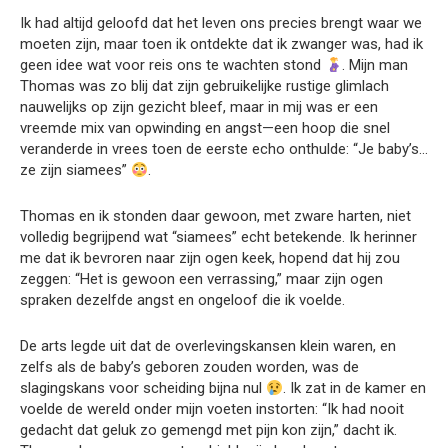
Ik had altijd geloofd dat het leven ons precies brengt waar we
moeten zijn, maar toen ik ontdekte dat ik zwanger was, had ik
geen idee wat voor reis ons te wachten stond
. Mijn man
Thomas was zo blij dat zijn gebruikelijke rustige glimlach
nauwelijks op zijn gezicht bleef, maar in mij was er een
vreemde mix van opwinding en angst—een hoop die snel
veranderde in vrees toen de eerste echo onthulde: “Je baby’s…
ze zijn siamees”
.
Thomas en ik stonden daar gewoon, met zware harten, niet
volledig begrijpend wat “siamees” echt betekende. Ik herinner
me dat ik bevroren naar zijn ogen keek, hopend dat hij zou
zeggen: “Het is gewoon een verrassing,” maar zijn ogen
spraken dezelfde angst en ongeloof die ik voelde.
De arts legde uit dat de overlevingskansen klein waren, en
zelfs als de baby’s geboren zouden worden, was de
slagingskans voor scheiding bijna nul
. Ik zat in de kamer en
voelde de wereld onder mijn voeten instorten: “Ik had nooit
gedacht dat geluk zo gemengd met pijn kon zijn,” dacht ik.