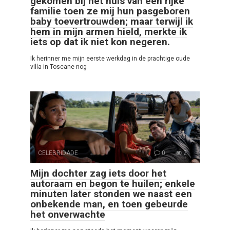
gekomen bij het huis van een rijke
familie toen ze mij hun pasgeboren
baby toevertrouwden; maar terwijl ik
hem in mijn armen hield, merkte ik
iets op dat ik niet kon negeren.
Ik herinner me mijn eerste werkdag in de prachtige oude
villa in Toscane nog
CELEBRIDADE
0
2
Mijn dochter zag iets door het
autoraam en begon te huilen; enkele
minuten later stonden we naast een
onbekende man, en toen gebeurde
het onverwachte