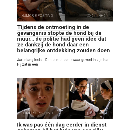
HUMOR E POSITIVO
0
2
Tijdens de ontmoeting in de
gevangenis stopte de hond bij de
muur… de politie had geen idee dat
ze dankzij de hond daar een
belangrijke ontdekking zouden doen
Jarenlang leefde Daniel met een zwaar gevoel in zijn hart.
Hij zat in een
HUMOR E POSITIVO
0
4
Ik was pas één dag eerder in dienst