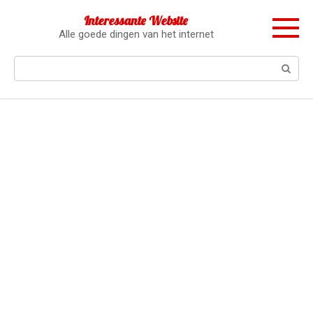
Перейти
Interessante Website
к
Alle goede dingen van het internet
контенту
Поиск: