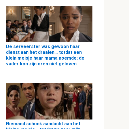
De serveerster was gewoon haar
dienst aan het draaien… totdat een
klein meisje haar mama noemde; de
vader kon zijn oren niet geloven
Niemand schonk aandacht aan het