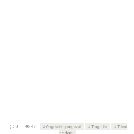
0
47
Ongelukkig ongeval
Tragedie
Triest
incident