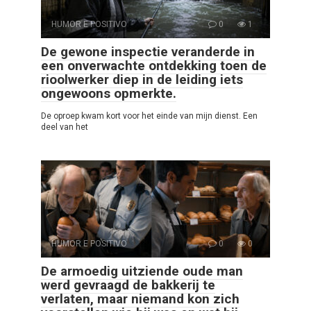
HUMOR E POSITIVO
0
1
De gewone inspectie veranderde in
een onverwachte ontdekking toen de
rioolwerker diep in de leiding iets
ongewoons opmerkte.
De oproep kwam kort voor het einde van mijn dienst. Een
deel van het
HUMOR E POSITIVO
0
0
De armoedig uitziende oude man
werd gevraagd de bakkerij te
verlaten, maar niemand kon zich