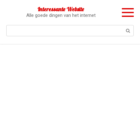
Перейти
Interessante Website
к
Alle goede dingen van het internet
контенту
Поиск: