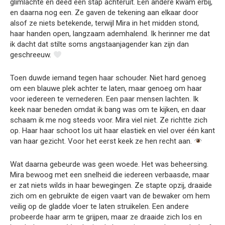
glimlachte en deed een stap achteruit. Een andere kwam erbij,
en daarna nog een. Ze gaven de tekening aan elkaar door
alsof ze niets betekende, terwijl Mira in het midden stond,
haar handen open, langzaam ademhalend. Ik herinner me dat
ik dacht dat stilte soms angstaanjagender kan zijn dan
geschreeuw.
Toen duwde iemand tegen haar schouder. Niet hard genoeg
om een blauwe plek achter te laten, maar genoeg om haar
voor iedereen te vernederen. Een paar mensen lachten. Ik
keek naar beneden omdat ik bang was om te kijken, en daar
schaam ik me nog steeds voor. Mira viel niet. Ze richtte zich
op. Haar haar schoot los uit haar elastiek en viel over één kant
van haar gezicht. Voor het eerst keek ze hen recht aan.
Wat daarna gebeurde was geen woede. Het was beheersing.
Mira bewoog met een snelheid die iedereen verbaasde, maar
er zat niets wilds in haar bewegingen. Ze stapte opzij, draaide
zich om en gebruikte de eigen vaart van de bewaker om hem
veilig op de gladde vloer te laten struikelen. Een andere
probeerde haar arm te grijpen, maar ze draaide zich los en