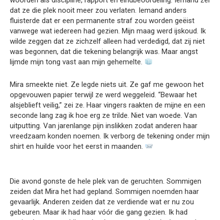
woorden als discipline, rapport en eindbeoordeling. Iemand zei
dat ze die plek nooit meer zou verlaten. Iemand anders
fluisterde dat er een permanente straf zou worden geëist
vanwege wat iedereen had gezien. Mijn maag werd ijskoud. Ik
wilde zeggen dat ze zichzelf alleen had verdedigd, dat zij niet
was begonnen, dat die tekening belangrijk was. Maar angst
lijmde mijn tong vast aan mijn gehemelte.
Mira smeekte niet. Ze legde niets uit. Ze gaf me gewoon het
opgevouwen papier terwijl ze werd weggeleid. “Bewaar het
alsjeblieft veilig,” zei ze. Haar vingers raakten de mijne en een
seconde lang zag ik hoe erg ze trilde. Niet van woede. Van
uitputting. Van jarenlange pijn inslikken zodat anderen haar
vreedzaam konden noemen. Ik verborg de tekening onder mijn
shirt en huilde voor het eerst in maanden.
Die avond gonste de hele plek van de geruchten. Sommigen
zeiden dat Mira het had gepland. Sommigen noemden haar
gevaarlijk. Anderen zeiden dat ze verdiende wat er nu zou
gebeuren. Maar ik had haar vóór die gang gezien. Ik had