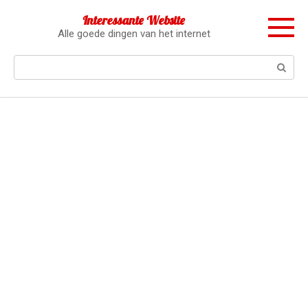
Перейти
Interessante Website
к
Alle goede dingen van het internet
контенту
Поиск: