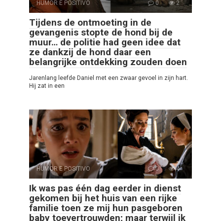
HUMOR E POSITIVO
0
2
Tijdens de ontmoeting in de
gevangenis stopte de hond bij de
muur… de politie had geen idee dat
ze dankzij de hond daar een
belangrijke ontdekking zouden doen
Jarenlang leefde Daniel met een zwaar gevoel in zijn hart.
Hij zat in een
HUMOR E POSITIVO
0
4
Ik was pas één dag eerder in dienst
gekomen bij het huis van een rijke
familie toen ze mij hun pasgeboren
baby toevertrouwden; maar terwijl ik