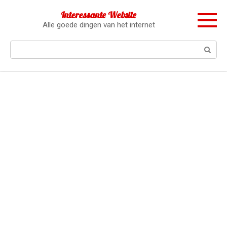
Перейти
Interessante Website
к
Alle goede dingen van het internet
контенту
Поиск: