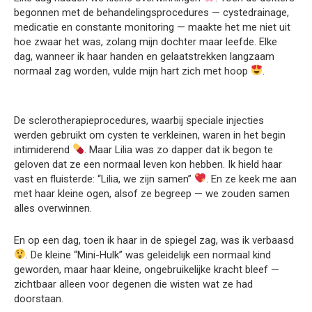
begonnen met de behandelingsprocedures — cystedrainage,
medicatie en constante monitoring — maakte het me niet uit
hoe zwaar het was, zolang mijn dochter maar leefde. Elke
dag, wanneer ik haar handen en gelaatstrekken langzaam
normaal zag worden, vulde mijn hart zich met hoop
.
De sclerotherapieprocedures, waarbij speciale injecties
werden gebruikt om cysten te verkleinen, waren in het begin
intimiderend
. Maar Lilia was zo dapper dat ik begon te
geloven dat ze een normaal leven kon hebben. Ik hield haar
vast en fluisterde: “Lilia, we zijn samen”
. En ze keek me aan
met haar kleine ogen, alsof ze begreep — we zouden samen
alles overwinnen.
En op een dag, toen ik haar in de spiegel zag, was ik verbaasd
. De kleine “Mini-Hulk” was geleidelijk een normaal kind
geworden, maar haar kleine, ongebruikelijke kracht bleef —
zichtbaar alleen voor degenen die wisten wat ze had
doorstaan.