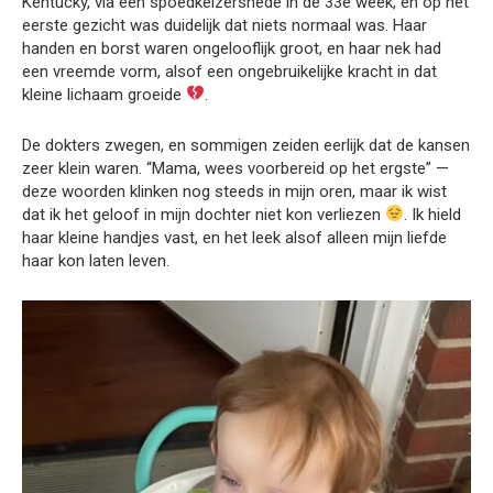
Kentucky, via een spoedkeizersnede in de 33e week, en op het
eerste gezicht was duidelijk dat niets normaal was. Haar
handen en borst waren ongelooflijk groot, en haar nek had
een vreemde vorm, alsof een ongebruikelijke kracht in dat
kleine lichaam groeide
.
De dokters zwegen, en sommigen zeiden eerlijk dat de kansen
zeer klein waren. “Mama, wees voorbereid op het ergste” —
deze woorden klinken nog steeds in mijn oren, maar ik wist
dat ik het geloof in mijn dochter niet kon verliezen
. Ik hield
haar kleine handjes vast, en het leek alsof alleen mijn liefde
haar kon laten leven.