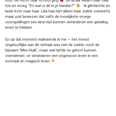
voor het eerst naar school ging
. De leraar kwam naar haar
toe en vroeg: “En wat is dit in je handen?”
… Ik glimlachte en
keek trots naar haar. Lilia had niet alleen haar ziekte overleefd,
maar ook bewezen dat zelfs de moeilijkste vroege
voorspellingen een kind niet kunnen verhinderen een gelukkig
leven te hebben.
En op dat moment realiseerde ik me — het meest
ongelooflijke aan dit verhaal was niet de ziekte, noch de
bijnaam “Mini-Hulk”, maar wat liefde en geloof kunnen
overwinnen: ze veranderen een ongewoon leven in een
normaal en magisch leven
.