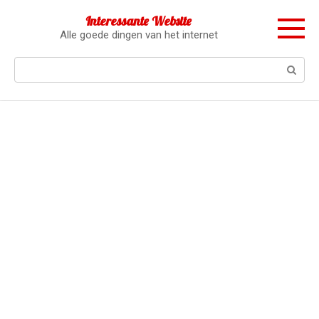
Перейти
Interessante Website
к
Alle goede dingen van het internet
контенту
Поиск: