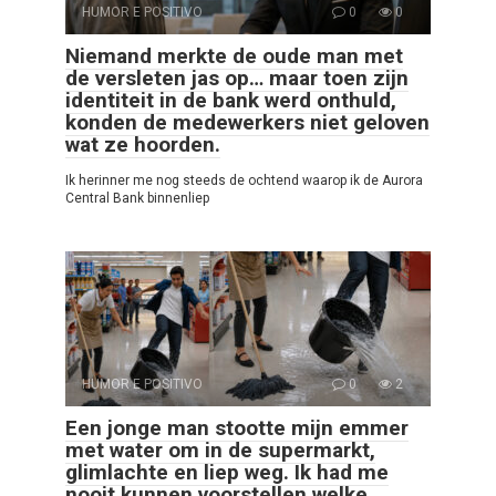
HUMOR E POSITIVO
0
0
Niemand merkte de oude man met
de versleten jas op… maar toen zijn
identiteit in de bank werd onthuld,
konden de medewerkers niet geloven
wat ze hoorden.
Ik herinner me nog steeds de ochtend waarop ik de Aurora
Central Bank binnenliep
HUMOR E POSITIVO
0
2
Een jonge man stootte mijn emmer
met water om in de supermarkt,
glimlachte en liep weg. Ik had me
nooit kunnen voorstellen welke