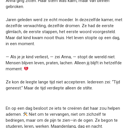
Anna ging zitten. Haar stem was kalm, maar van binnen
gebroken.
Jaren geleden werd ze echt moeder. In dezezelfde kamer, met
dezelfde verwachting, dezelfde dromen. Ze had de eerste
glimlach, de eerste stappen, het eerste woord voorgesteld.
Maar dat kind kwam nooit thuis. Het leven stopte op een dag,
in een moment.
— Als je je kind verliest, — zei Anna, — stopt de wereld niet.
Mensen blijven leven, praten, lachen. Alleen jij blijft in hetzelfde
moment.
Ze kon de leegte lange tijd niet accepteren. Iedereen zei: “Tijd
geneest.” Maar de tijd verdiepte alleen de stilte.
En op een dag besloot ze iets te creëren dat haar zou helpen
ademen.
Niet om te vervangen, niet om zichzelf te
bedriegen, maar om de pijn te zien—in de ogen. Ze begon te
studeren, leren, werken. Maandenlang, dag en nacht.