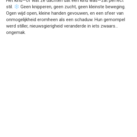
Het kind—of wat ze dachten dat een kind was—zat perfect
stil.
Geen knipperen, geen zucht, geen kleinste beweging.
Ogen wijd open, kleine handen gevouwen, en een sfeer van
onmogelijkheid eromheen als een schaduw. Hun gemompel
werd stiller, nieuwsgierigheid veranderde in iets zwaars…
ongemak.