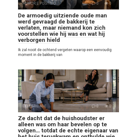
HUMOR E POSITIVO
0
0
De armoedig uitziende oude man
werd gevraagd de bakkerij te
verlaten, maar niemand kon zich
voorstellen wie hij was en wat hij
verborgen hield
Ik zal nooit de ochtend vergeten waarop een eenvoudig
moment in de bakkerij van
CELEBRIDADE
0
0
Ze dacht dat de huishoudster er
alleen was om haar bevelen op te
volgen… totdat de echte eigenaar van
het huis terugkwam en onthulde wie