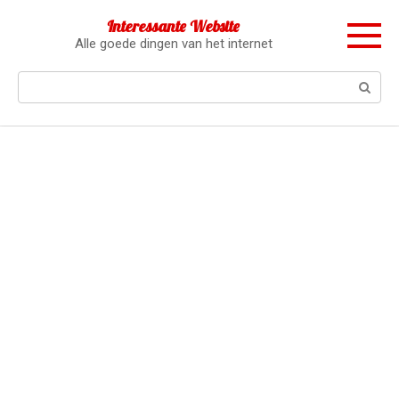
Перейти
Interessante Website
к
Alle goede dingen van het internet
контенту
Поиск: