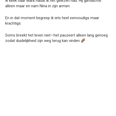
Ik keek naar Mark nadat ik het gelezen had. Hij glimlachte
alleen maar en nam Nina in zijn armen.
En in dat moment begreep ik iets heel eenvoudigs maar
krachtigs:
Soms breekt het leven niet—het pauzeert alleen lang genoeg
zodat duidelijkheid zijn weg terug kan vinden