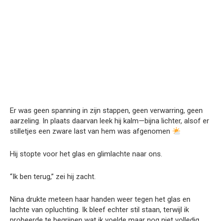
Er was geen spanning in zijn stappen, geen verwarring, geen
aarzeling. In plaats daarvan leek hij kalm—bijna lichter, alsof er
stilletjes een zware last van hem was afgenomen
Hij stopte voor het glas en glimlachte naar ons.
“Ik ben terug,” zei hij zacht.
Nina drukte meteen haar handen weer tegen het glas en
lachte van opluchting. Ik bleef echter stil staan, terwijl ik
probeerde te begrijpen wat ik voelde maar nog niet volledig