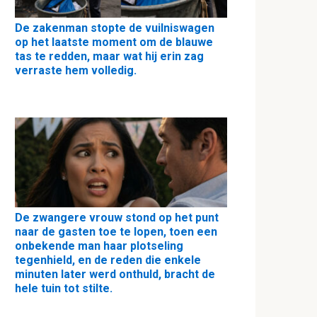
De zakenman stopte de vuilniswagen
op het laatste moment om de blauwe
tas te redden, maar wat hij erin zag
verraste hem volledig.
De zwangere vrouw stond op het punt
naar de gasten toe te lopen, toen een
onbekende man haar plotseling
tegenhield, en de reden die enkele
minuten later werd onthuld, bracht de
hele tuin tot stilte.