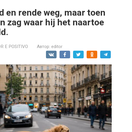
d en rende weg, maar toen
n zag waar hij het naartoe
ld.
R E POSITIVO
Автор:
editor