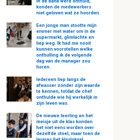
in de bank werd onthuld,
konden de medewerkers
niet geloven wat ze hoorden.
Een jonge man stootte mijn
emmer met water om in de
supermarkt, glimlachte en
liep weg. Ik had me nooit
kunnen voorstellen welke
onthulling ik de volgende
dag van de manager zou
horen.
Iedereen liep langs de
afwasser zonder zijn waarde
te kennen, totdat de chef
onthulde wie hij werkelijk in
zijn leven was.
De nieuwe leerling en het
meisje uit de klas konden
het niet eens worden over
dezelfde stoel, maar toen de
lerares het klaslokaal