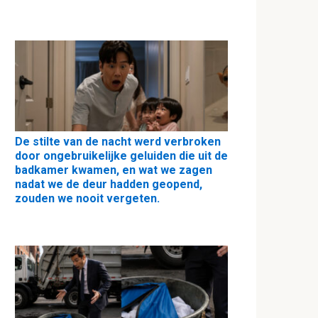
De stilte van de nacht werd verbroken
door ongebruikelijke geluiden die uit de
badkamer kwamen, en wat we zagen
nadat we de deur hadden geopend,
zouden we nooit vergeten.