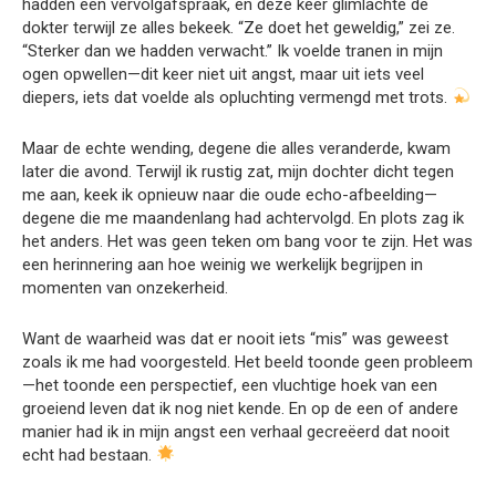
hadden een vervolgafspraak, en deze keer glimlachte de
dokter terwijl ze alles bekeek. “Ze doet het geweldig,” zei ze.
“Sterker dan we hadden verwacht.” Ik voelde tranen in mijn
ogen opwellen—dit keer niet uit angst, maar uit iets veel
diepers, iets dat voelde als opluchting vermengd met trots.
Maar de echte wending, degene die alles veranderde, kwam
later die avond. Terwijl ik rustig zat, mijn dochter dicht tegen
me aan, keek ik opnieuw naar die oude echo-afbeelding—
degene die me maandenlang had achtervolgd. En plots zag ik
het anders. Het was geen teken om bang voor te zijn. Het was
een herinnering aan hoe weinig we werkelijk begrijpen in
momenten van onzekerheid.
Want de waarheid was dat er nooit iets “mis” was geweest
zoals ik me had voorgesteld. Het beeld toonde geen probleem
—het toonde een perspectief, een vluchtige hoek van een
groeiend leven dat ik nog niet kende. En op de een of andere
manier had ik in mijn angst een verhaal gecreëerd dat nooit
echt had bestaan.