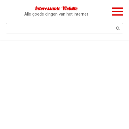
Перейти
Interessante Website
к
Alle goede dingen van het internet
контенту
Поиск: