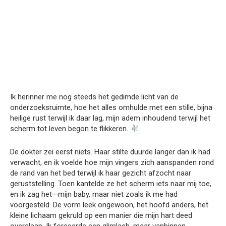
Ik herinner me nog steeds het gedimde licht van de
onderzoeksruimte, hoe het alles omhulde met een stille, bijna
heilige rust terwijl ik daar lag, mijn adem inhoudend terwijl het
scherm tot leven begon te flikkeren.
De dokter zei eerst niets. Haar stilte duurde langer dan ik had
verwacht, en ik voelde hoe mijn vingers zich aanspanden rond
de rand van het bed terwijl ik haar gezicht afzocht naar
geruststelling. Toen kantelde ze het scherm iets naar mij toe,
en ik zag het—mijn baby, maar niet zoals ik me had
voorgesteld. De vorm leek ongewoon, het hoofd anders, het
kleine lichaam gekruld op een manier die mijn hart deed
overslaan. Ik forceerde een glimlach, maar vanbinnen