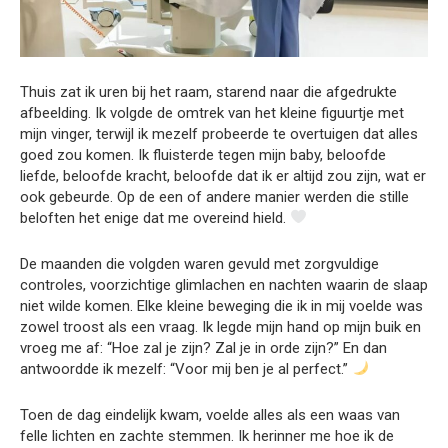
Thuis zat ik uren bij het raam, starend naar die afgedrukte
afbeelding. Ik volgde de omtrek van het kleine figuurtje met
mijn vinger, terwijl ik mezelf probeerde te overtuigen dat alles
goed zou komen. Ik fluisterde tegen mijn baby, beloofde
liefde, beloofde kracht, beloofde dat ik er altijd zou zijn, wat er
ook gebeurde. Op de een of andere manier werden die stille
beloften het enige dat me overeind hield.
De maanden die volgden waren gevuld met zorgvuldige
controles, voorzichtige glimlachen en nachten waarin de slaap
niet wilde komen. Elke kleine beweging die ik in mij voelde was
zowel troost als een vraag. Ik legde mijn hand op mijn buik en
vroeg me af: “Hoe zal je zijn? Zal je in orde zijn?” En dan
antwoordde ik mezelf: “Voor mij ben je al perfect.”
Toen de dag eindelijk kwam, voelde alles als een waas van
felle lichten en zachte stemmen. Ik herinner me hoe ik de