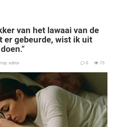
kker van het lawaai van de
 er gebeurde, wist ik uit
 doen.“
тор:
editor
0
75