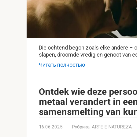
Die ochtend begon zoals elke andere – o
slapen, droomde vredig en genoot van ee
Читать полностью
Ontdek wie deze persoon
metaal verandert in ee
samensmelting van kuns
16.06.2025
Рубрика:
ARTE E NATUREZA