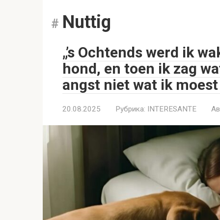
Nuttig
„’s Ochtends werd ik wa
hond, en toen ik zag wat
angst niet wat ik moest
20.08.2025
Рубрика:
INTERESANTE
Ав