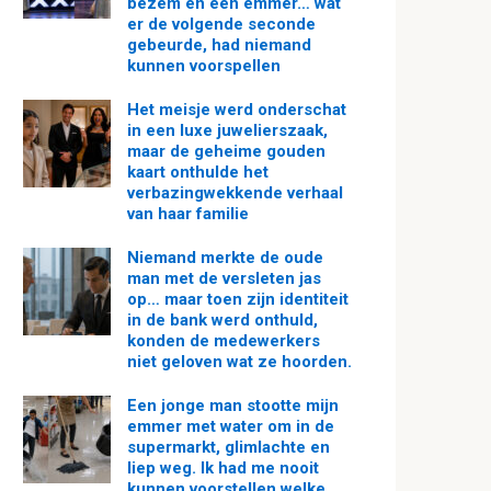
bezem en een emmer… wat
er de volgende seconde
gebeurde, had niemand
kunnen voorspellen
Het meisje werd onderschat
in een luxe juwelierszaak,
maar de geheime gouden
kaart onthulde het
verbazingwekkende verhaal
van haar familie
Niemand merkte de oude
man met de versleten jas
op… maar toen zijn identiteit
in de bank werd onthuld,
konden de medewerkers
niet geloven wat ze hoorden.
Een jonge man stootte mijn
emmer met water om in de
supermarkt, glimlachte en
liep weg. Ik had me nooit
kunnen voorstellen welke