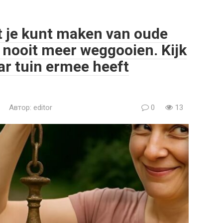
t je kunt maken van oude
e nooit meer weggooien. Kijk
r tuin ermee heeft
Автор:
editor
0
13