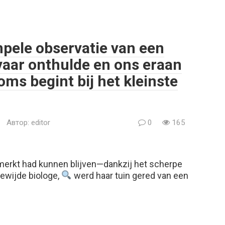
mpele observatie van een
vaar onthulde en ons eraan
oms begint bij het kleinste
Автор:
editor
0
165
merkt had kunnen blijven—dankzij het scherpe
ewijde biologe,
werd haar tuin gered van een