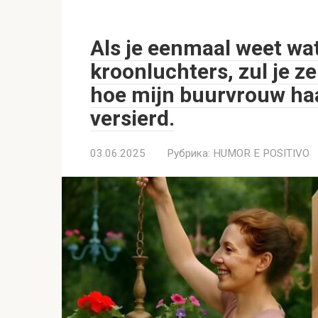
Als je eenmaal weet wa
kroonluchters, zul je z
hoe mijn buurvrouw haa
versierd.
03.06.2025
Рубрика:
HUMOR E POSITIVO