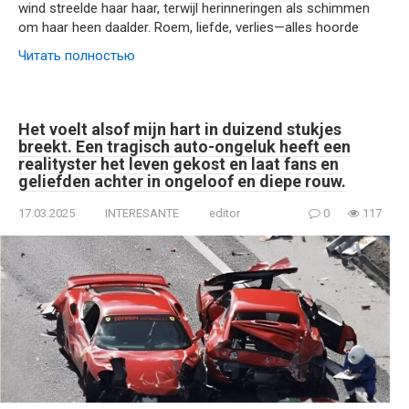
wind streelde haar haar, terwijl herinneringen als schimmen
om haar heen daalder. Roem, liefde, verlies—alles hoorde
Читать полностью
Het voelt alsof mijn hart in duizend stukjes
breekt. Een tragisch auto-ongeluk heeft een
realityster het leven gekost en laat fans en
geliefden achter in ongeloof en diepe rouw.
17.03.2025
INTERESANTE
editor
0
117