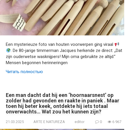
Een mysterieuze foto van houten voorwerpen ging viraal
. De 80-jarige timmerman Jacques herkende ze direct: „Dat
zijn ouderwetse wasknijpers! Mijn oma gebruikte ze altijd.”
Mensen begonnen herinneringen
Читать полностью
Een man dacht dat hij een ‘hoornaarsnest’ op
zolder had gevonden en raakte in paniek . Maar
toen hij beter keek, ontdekte hij iets totaal
onverwachts… Wat zou het kunnen zijn?
21.03.2025
ARTE E NATUREZA
editor
0
6 967