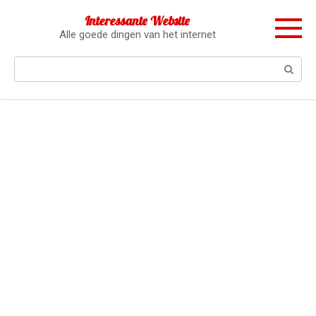
Перейти
Interessante Website
к
Alle goede dingen van het internet
контенту
Поиск: