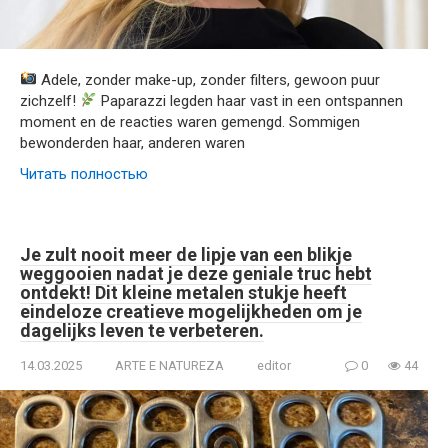
Adele, zonder make-up, zonder filters, gewoon puur
zichzelf!
Paparazzi legden haar vast in een ontspannen
moment en de reacties waren gemengd. Sommigen
bewonderden haar, anderen waren
Читать полностью
Je zult nooit meer de lipje van een blikje
weggooien nadat je deze geniale truc hebt
ontdekt! Dit kleine metalen stukje heeft
eindeloze creatieve mogelijkheden om je
dagelijks leven te verbeteren.
14.03.2025
ARTE E NATUREZA
editor
0
44