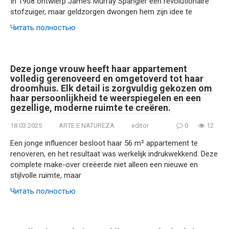
In 1908 ontwierp James Murray Spangler een revolutionaire
stofzuiger, maar geldzorgen dwongen hem zijn idee te
Читать полностью
Deze jonge vrouw heeft haar appartement
volledig gerenoveerd en omgetoverd tot haar
droomhuis. Elk detail is zorgvuldig gekozen om
haar persoonlijkheid te weerspiegelen en een
gezellige, moderne ruimte te creëren.
18.03.2025
ARTE E NATUREZA
editor
0
12
Een jonge influencer besloot haar 56 m² appartement te
renoveren, en het resultaat was werkelijk indrukwekkend. Deze
complete make-over creëerde niet alleen een nieuwe en
stijlvolle ruimte, maar
Читать полностью