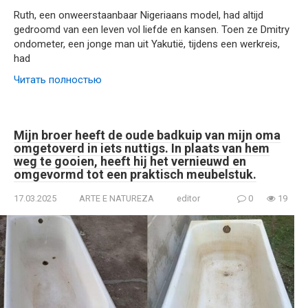
Ruth, een onweerstaanbaar Nigeriaans model, had altijd
gedroomd van een leven vol liefde en kansen. Toen ze Dmitry
ondometer, een jonge man uit Yakutië, tijdens een werkreis,
had
Читать полностью
Mijn broer heeft de oude badkuip van mijn oma
omgetoverd in iets nuttigs. In plaats van hem
weg te gooien, heeft hij het vernieuwd en
omgevormd tot een praktisch meubelstuk.
17.03.2025
ARTE E NATUREZA
editor
0
19