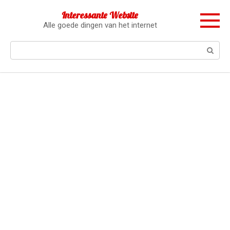
Перейти
Interessante Website
к
Alle goede dingen van het internet
контенту
Поиск: