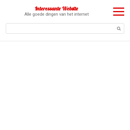
Перейти
Interessante Website
к
Alle goede dingen van het internet
контенту
Поиск: