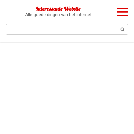
Перейти
Interessante Website
к
Alle goede dingen van het internet
контенту
Поиск: