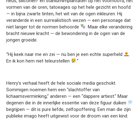
neus, siliconen- en titaniumimplantaten op het voorhoofd, het
vormen van de oren, tatoeages op het hele gezicht en hoofd
— in bijna zwarte tinten, het wit van de ogen inkleuren. Hij
veranderde in een surrealistisch wezen — een personage dat
niet langer tot de normen behoorde
. Maar elke verandering
bracht nieuwe kracht — de bewondering in de ogen van de
jongen groeide.
“Hij keek naar me en zei — nu ben je een echte superheld
.
En ik kon hem niet teleurstellen
.”
Henry’s verhaal heeft de hele sociale media geschokt.
Sommigen noemen hem een “slachtoffer van
lichaamsverminking,” anderen — een “dappere artiest.” Maar
degenen die in de innerlijke essentie van deze figuur duiken
begrijpen — dit is pure liefde, zelfopoffering. Een man die zijn
publieke imago heeft uitgewist voor de droom van een kind.