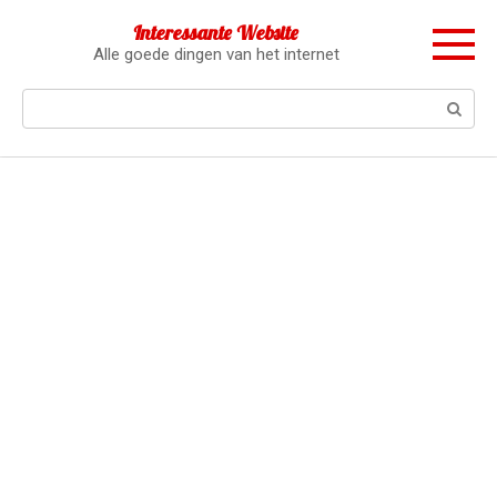
Перейти
Interessante Website
к
Alle goede dingen van het internet
контенту
Поиск: