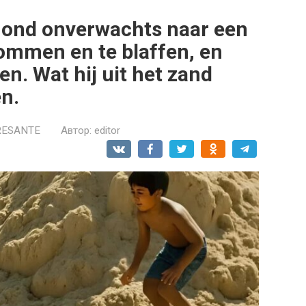
 hond onverwachts naar een
ommen en te blaffen, en
en. Wat hij uit het zand
en.
RESANTE
Автор:
editor