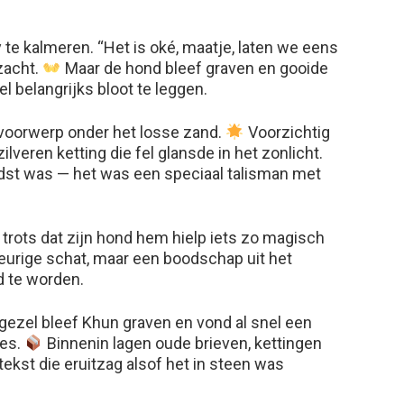
te kalmeren. “Het is oké, maatje, laten we eens
 zacht.
Maar de hond bleef graven en gooide
l belangrijks bloot te leggen.
 voorwerp onder het losse zand.
Voorzichtig
ilveren ketting die fel glansde in het zonlicht.
dst was — het was een speciaal talisman met
 trots dat zijn hond hem hielp iets zo magisch
eurige schat, maar een boodschap uit het
d te worden.
ezel bleef Khun graven en vond al snel een
res.
Binnenin lagen oude brieven, kettingen
kst die eruitzag alsof het in steen was