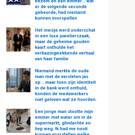
bezem en een emmer… wat
er de volgende seconde
gebeurde, had niemand
kunnen voorspellen
Het meisje werd onderschat
in een luxe juwelierszaak,
maar de geheime gouden
kaart onthulde het
verbazingwekkende verhaal
van haar familie
Niemand merkte de oude
man met de versleten jas
op… maar toen zijn identiteit
in de bank werd onthuld,
konden de medewerkers
niet geloven wat ze hoorden.
Een jonge man stootte mijn
emmer met water om in de
supermarkt, glimlachte en
liep weg. Ik had me nooit
kunnen voorstellen welke