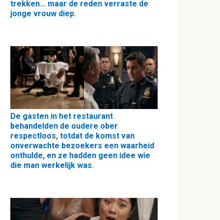
trekken… maar de reden verraste de
jonge vrouw diep.
De gasten in het restaurant
behandelden de oudere ober
respectloos, totdat de komst van
onverwachte bezoekers een waarheid
onthulde, en ze hadden geen idee wie
die man werkelijk was.