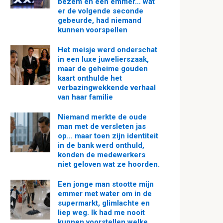
bezem en een emmer… wat
er de volgende seconde
gebeurde, had niemand
kunnen voorspellen
Het meisje werd onderschat
in een luxe juwelierszaak,
maar de geheime gouden
kaart onthulde het
verbazingwekkende verhaal
van haar familie
Niemand merkte de oude
man met de versleten jas
op… maar toen zijn identiteit
in de bank werd onthuld,
konden de medewerkers
niet geloven wat ze hoorden.
Een jonge man stootte mijn
emmer met water om in de
supermarkt, glimlachte en
liep weg. Ik had me nooit
kunnen voorstellen welke