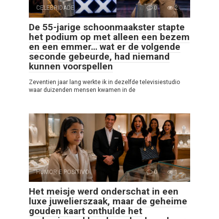
CELEBRIDADE
0
2
De 55-jarige schoonmaakster stapte
het podium op met alleen een bezem
en een emmer… wat er de volgende
seconde gebeurde, had niemand
kunnen voorspellen
Zeventien jaar lang werkte ik in dezelfde televisiestudio
waar duizenden mensen kwamen in de
HUMOR E POSITIVO
0
1
Het meisje werd onderschat in een
luxe juwelierszaak, maar de geheime
gouden kaart onthulde het