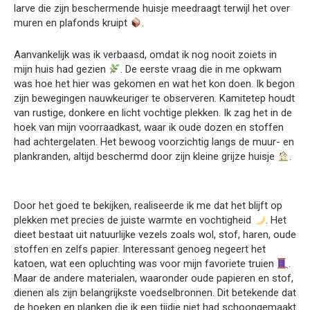
larve die zijn beschermende huisje meedraagt terwijl het over
muren en plafonds kruipt
.
Aanvankelijk was ik verbaasd, omdat ik nog nooit zoiets in
mijn huis had gezien
. De eerste vraag die in me opkwam
was hoe het hier was gekomen en wat het kon doen. Ik begon
zijn bewegingen nauwkeuriger te observeren. Kamitetep houdt
van rustige, donkere en licht vochtige plekken. Ik zag het in de
hoek van mijn voorraadkast, waar ik oude dozen en stoffen
had achtergelaten. Het bewoog voorzichtig langs de muur- en
plankranden, altijd beschermd door zijn kleine grijze huisje
.
Door het goed te bekijken, realiseerde ik me dat het blijft op
plekken met precies de juiste warmte en vochtigheid
. Het
dieet bestaat uit natuurlijke vezels zoals wol, stof, haren, oude
stoffen en zelfs papier. Interessant genoeg negeert het
katoen, wat een opluchting was voor mijn favoriete truien
.
Maar de andere materialen, waaronder oude papieren en stof,
dienen als zijn belangrijkste voedselbronnen. Dit betekende dat
de hoeken en planken die ik een tijdje niet had schoongemaakt