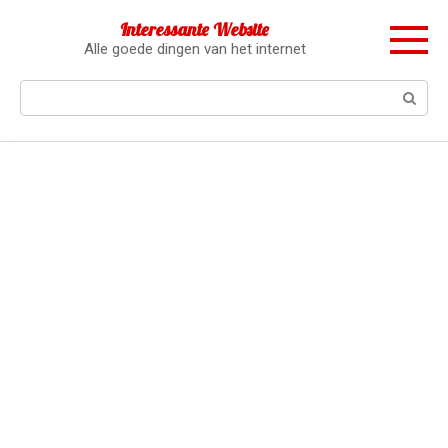
Перейти
Interessante Website
к
Alle goede dingen van het internet
контенту
Поиск: