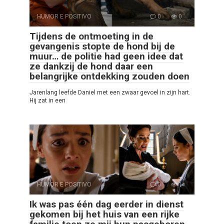
HUMOR E POSITIVO
0
0
Tijdens de ontmoeting in de
gevangenis stopte de hond bij de
muur… de politie had geen idee dat
ze dankzij de hond daar een
belangrijke ontdekking zouden doen
Jarenlang leefde Daniel met een zwaar gevoel in zijn hart.
Hij zat in een
HUMOR E POSITIVO
0
1
Ik was pas één dag eerder in dienst
gekomen bij het huis van een rijke