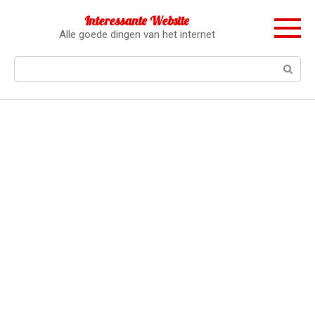
Перейти
Interessante Website
к
Alle goede dingen van het internet
контенту
Поиск: