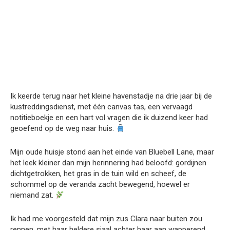
Ik keerde terug naar het kleine havenstadje na drie jaar bij de
kustreddingsdienst, met één canvas tas, een vervaagd
notitieboekje en een hart vol vragen die ik duizend keer had
geoefend op de weg naar huis.
Mijn oude huisje stond aan het einde van Bluebell Lane, maar
het leek kleiner dan mijn herinnering had beloofd: gordijnen
dichtgetrokken, het gras in de tuin wild en scheef, de
schommel op de veranda zacht bewegend, hoewel er
niemand zat.
Ik had me voorgesteld dat mijn zus Clara naar buiten zou
rennen, met haar heldere sjaal achter haar aan wapperend,