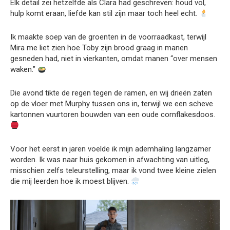
Elk detail zei hetzelfde als Clara had geschreven: houd vol,
hulp komt eraan, liefde kan stil zijn maar toch heel echt.
Ik maakte soep van de groenten in de voorraadkast, terwijl
Mira me liet zien hoe Toby zijn brood graag in manen
gesneden had, niet in vierkanten, omdat manen “over mensen
waken.”
Die avond tikte de regen tegen de ramen, en wij drieën zaten
op de vloer met Murphy tussen ons in, terwijl we een scheve
kartonnen vuurtoren bouwden van een oude cornflakesdoos.
Voor het eerst in jaren voelde ik mijn ademhaling langzamer
worden. Ik was naar huis gekomen in afwachting van uitleg,
misschien zelfs teleurstelling, maar ik vond twee kleine zielen
die mij leerden hoe ik moest blijven.