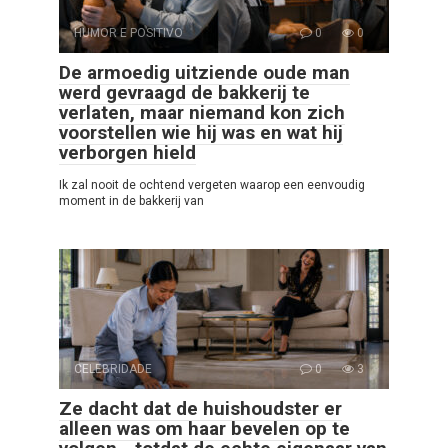
HUMOR E POSITIVO
0
0
De armoedig uitziende oude man
werd gevraagd de bakkerij te
verlaten, maar niemand kon zich
voorstellen wie hij was en wat hij
verborgen hield
Ik zal nooit de ochtend vergeten waarop een eenvoudig
moment in de bakkerij van
CELEBRIDADE
0
3
Ze dacht dat de huishoudster er
alleen was om haar bevelen op te