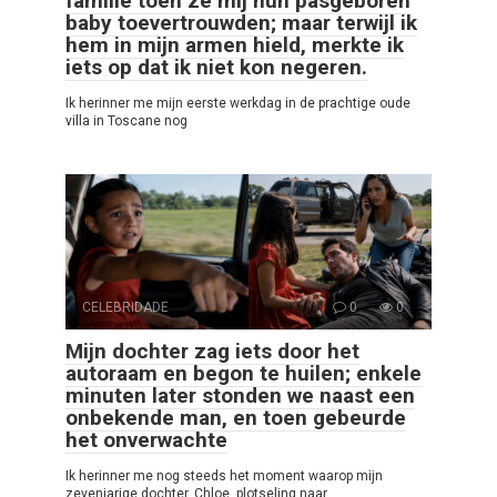
familie toen ze mij hun pasgeboren
baby toevertrouwden; maar terwijl ik
hem in mijn armen hield, merkte ik
iets op dat ik niet kon negeren.
Ik herinner me mijn eerste werkdag in de prachtige oude
villa in Toscane nog
CELEBRIDADE
0
0
Mijn dochter zag iets door het
autoraam en begon te huilen; enkele
minuten later stonden we naast een
onbekende man, en toen gebeurde
het onverwachte
Ik herinner me nog steeds het moment waarop mijn
zevenjarige dochter, Chloe, plotseling naar