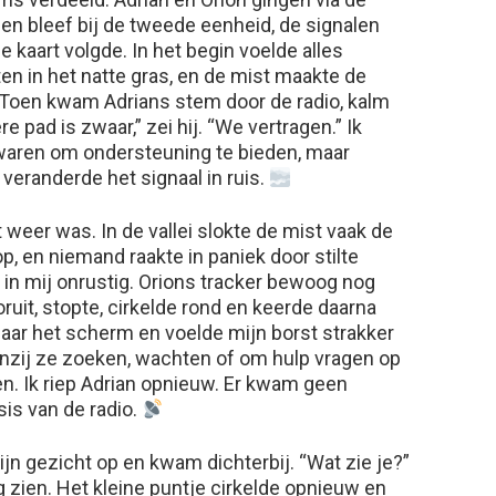
 hen bleef bij de tweede eenheid, de signalen
 kaart volgde. In het begin voelde alles
ten in het natte gras, en de mist maakte de
ig. Toen kwam Adrians stem door de radio, kalm
 pad is zwaar,” zei hij. “We vertragen.” Ik
waren om ondersteuning te bieden, maar
veranderde het signaal in ruis.
t weer was. In de vallei slokte de mist vaak de
p, en niemand raakte in paniek door stilte
s in mij onrustig. Orions tracker bewoog nog
oruit, stopte, cirkelde rond en keerde daarna
 naar het scherm en voelde mijn borst strakker
nzij ze zoeken, wachten of om hulp vragen op
n. Ik riep Adrian opnieuw. Er kwam geen
sis van de radio.
ijn gezicht op en kwam dichterbij. “Wat zie je?”
g zien. Het kleine puntje cirkelde opnieuw en