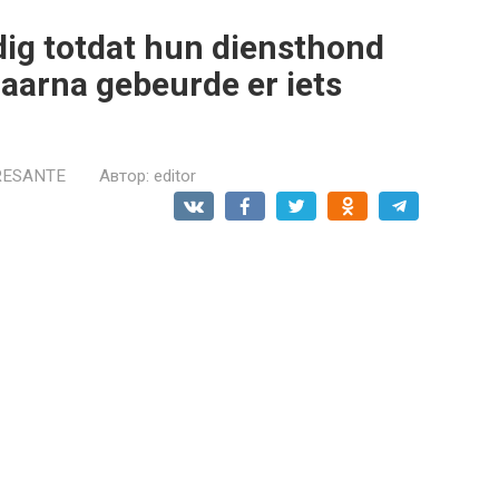
dig totdat hun diensthond
aarna gebeurde er iets
RESANTE
Автор:
editor