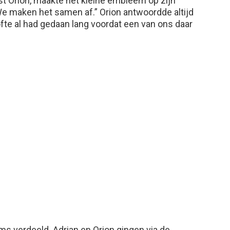
st Orion, maakte het kleine embleem op zijn
r. We maken het samen af.” Orion antwoordde altijd
lofte al had gedaan lang voordat een van ons daar
s verdeeld. Adrian en Orion gingen via de