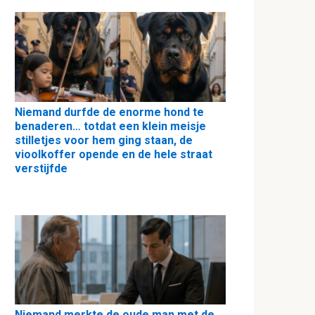
Niemand durfde de enorme hond te
benaderen… totdat een klein meisje
stilletjes voor hem ging staan, de
vioolkoffer opende en de hele straat
verstijfde
Niemand merkte de oude man met de