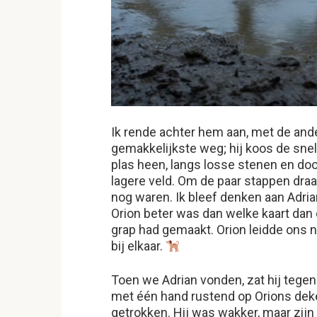
Ik rende achter hem aan, met de ande
gemakkelijkste weg; hij koos de snel
plas heen, langs losse stenen en doo
lagere veld. Om de paar stappen draa
nog waren. Ik bleef denken aan Adrian
Orion beter was dan welke kaart dan 
grap had gemaakt. Orion leidde ons ni
bij elkaar.
Toen we Adrian vonden, zat hij tegen
met één hand rustend op Orions deken
getrokken. Hij was wakker, maar zij