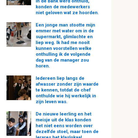
in de bank werd onthuld,
konden de medewerkers
niet geloven wat ze hoorden.
Een jonge man stootte mijn
emmer met water om in de
supermarkt, glimlachte en
liep weg. Ik had me nooit
kunnen voorstellen welke
onthulling ik de volgende
dag van de manager zou
horen.
Iedereen liep langs de
afwasser zonder zijn waarde
te kennen, totdat de chef
onthulde wie hij werkelijk in
zijn leven was.
De nieuwe leerling en het
meisje uit de klas konden
het niet eens worden over
dezelfde stoel, maar toen de
lerares het klaslokaal