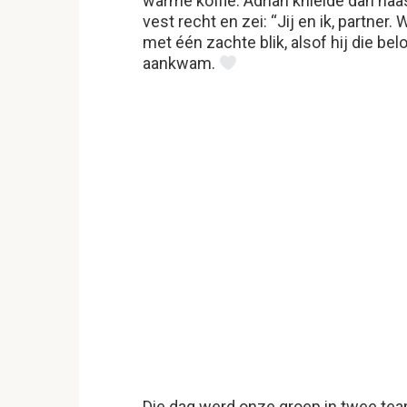
warme koffie. Adrian knielde dan naa
vest recht en zei: “Jij en ik, partne
met één zachte blik, alsof hij die be
aankwam.
Die dag werd onze groep in twee team