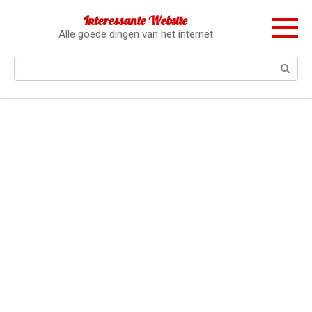
Перейти
Interessante Website
к
Alle goede dingen van het internet
контенту
Поиск: