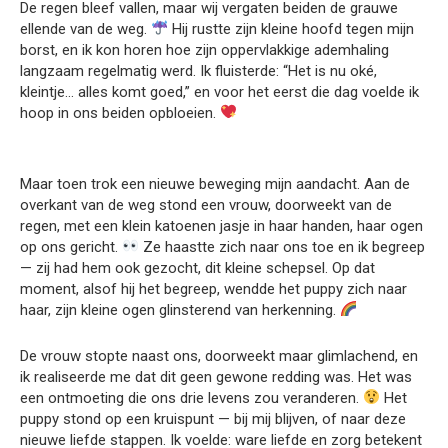
De regen bleef vallen, maar wij vergaten beiden de grauwe
ellende van de weg.
Hij rustte zijn kleine hoofd tegen mijn
borst, en ik kon horen hoe zijn oppervlakkige ademhaling
langzaam regelmatig werd. Ik fluisterde: “Het is nu oké,
kleintje… alles komt goed,” en voor het eerst die dag voelde ik
hoop in ons beiden opbloeien.
Maar toen trok een nieuwe beweging mijn aandacht. Aan de
overkant van de weg stond een vrouw, doorweekt van de
regen, met een klein katoenen jasje in haar handen, haar ogen
op ons gericht.
Ze haastte zich naar ons toe en ik begreep
— zij had hem ook gezocht, dit kleine schepsel. Op dat
moment, alsof hij het begreep, wendde het puppy zich naar
haar, zijn kleine ogen glinsterend van herkenning.
De vrouw stopte naast ons, doorweekt maar glimlachend, en
ik realiseerde me dat dit geen gewone redding was. Het was
een ontmoeting die ons drie levens zou veranderen.
Het
puppy stond op een kruispunt — bij mij blijven, of naar deze
nieuwe liefde stappen. Ik voelde: ware liefde en zorg betekent