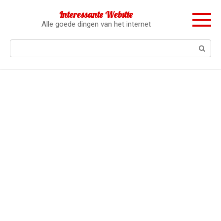
Перейти
Interessante Website
к
Alle goede dingen van het internet
контенту
Поиск: