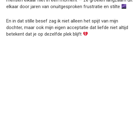
mensen elkaar niet in één moment — ze groeien langzaam uit
elkaar door jaren van onuitgesproken frustratie en stilte
En in dat stille besef zag ik niet alleen het spijt van mijn
dochter, maar ook mijn eigen acceptatie dat liefde niet altijd
betekent dat je op dezelfde plek blijft