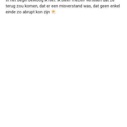
In het begin bewoog ik niet. Ik bleef mezelf vertellen dat ze
terug zou komen, dat er een misverstand was, dat geen enkel
einde zo abrupt kon zijn