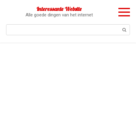
Перейти
Interessante Website
к
Alle goede dingen van het internet
контенту
Поиск: