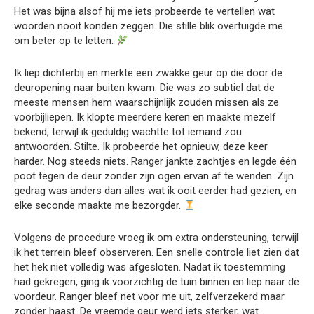
Het was bijna alsof hij me iets probeerde te vertellen wat
woorden nooit konden zeggen. Die stille blik overtuigde me
om beter op te letten.
Ik liep dichterbij en merkte een zwakke geur op die door de
deuropening naar buiten kwam. Die was zo subtiel dat de
meeste mensen hem waarschijnlijk zouden missen als ze
voorbijliepen. Ik klopte meerdere keren en maakte mezelf
bekend, terwijl ik geduldig wachtte tot iemand zou
antwoorden. Stilte. Ik probeerde het opnieuw, deze keer
harder. Nog steeds niets. Ranger jankte zachtjes en legde één
poot tegen de deur zonder zijn ogen ervan af te wenden. Zijn
gedrag was anders dan alles wat ik ooit eerder had gezien, en
elke seconde maakte me bezorgder.
Volgens de procedure vroeg ik om extra ondersteuning, terwijl
ik het terrein bleef observeren. Een snelle controle liet zien dat
het hek niet volledig was afgesloten. Nadat ik toestemming
had gekregen, ging ik voorzichtig de tuin binnen en liep naar de
voordeur. Ranger bleef net voor me uit, zelfverzekerd maar
zonder haast. De vreemde geur werd iets sterker, wat