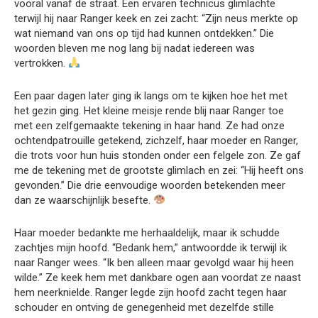
vooral vanaf de straat. Een ervaren technicus glimlachte
terwijl hij naar Ranger keek en zei zacht: “Zijn neus merkte op
wat niemand van ons op tijd had kunnen ontdekken.” Die
woorden bleven me nog lang bij nadat iedereen was
vertrokken.
Een paar dagen later ging ik langs om te kijken hoe het met
het gezin ging. Het kleine meisje rende blij naar Ranger toe
met een zelfgemaakte tekening in haar hand. Ze had onze
ochtendpatrouille getekend, zichzelf, haar moeder en Ranger,
die trots voor hun huis stonden onder een felgele zon. Ze gaf
me de tekening met de grootste glimlach en zei: “Hij heeft ons
gevonden.” Die drie eenvoudige woorden betekenden meer
dan ze waarschijnlijk besefte.
Haar moeder bedankte me herhaaldelijk, maar ik schudde
zachtjes mijn hoofd. “Bedank hem,” antwoordde ik terwijl ik
naar Ranger wees. “Ik ben alleen maar gevolgd waar hij heen
wilde.” Ze keek hem met dankbare ogen aan voordat ze naast
hem neerknielde. Ranger legde zijn hoofd zacht tegen haar
schouder en ontving de genegenheid met dezelfde stille