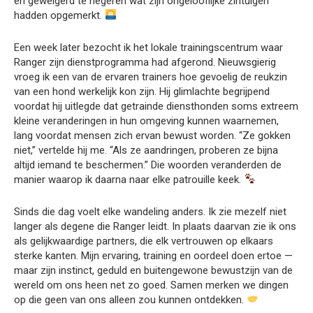
en geweigerd te negeren wat zijn ongelooflijke zintuigen
hadden opgemerkt.
Een week later bezocht ik het lokale trainingscentrum waar
Ranger zijn dienstprogramma had afgerond. Nieuwsgierig
vroeg ik een van de ervaren trainers hoe gevoelig de reukzin
van een hond werkelijk kon zijn. Hij glimlachte begrijpend
voordat hij uitlegde dat getrainde diensthonden soms extreem
kleine veranderingen in hun omgeving kunnen waarnemen,
lang voordat mensen zich ervan bewust worden. “Ze gokken
niet,” vertelde hij me. “Als ze aandringen, proberen ze bijna
altijd iemand te beschermen.” Die woorden veranderden de
manier waarop ik daarna naar elke patrouille keek.
Sinds die dag voelt elke wandeling anders. Ik zie mezelf niet
langer als degene die Ranger leidt. In plaats daarvan zie ik ons
als gelijkwaardige partners, die elk vertrouwen op elkaars
sterke kanten. Mijn ervaring, training en oordeel doen ertoe —
maar zijn instinct, geduld en buitengewone bewustzijn van de
wereld om ons heen net zo goed. Samen merken we dingen
op die geen van ons alleen zou kunnen ontdekken.