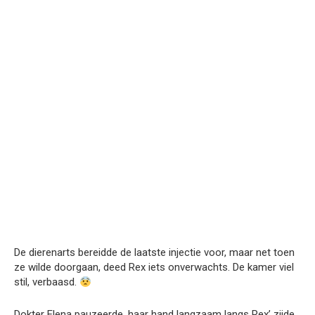
De dierenarts bereidde de laatste injectie voor, maar net toen
ze wilde doorgaan, deed Rex iets onverwachts. De kamer viel
stil, verbaasd.
Dokter Elena pauzeerde, haar hand langzaam langs Rex’ zijde