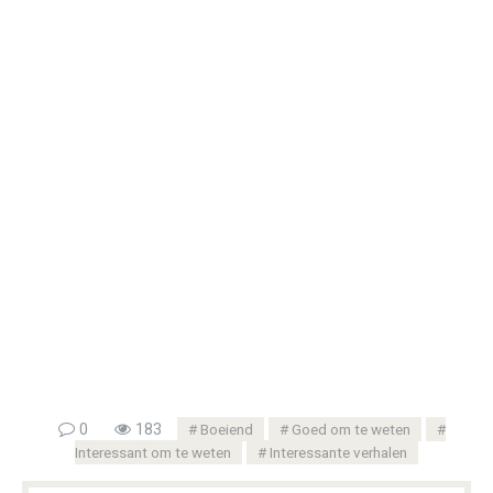
0
183
Boeiend
Goed om te weten
Interessant om te weten
Interessante verhalen