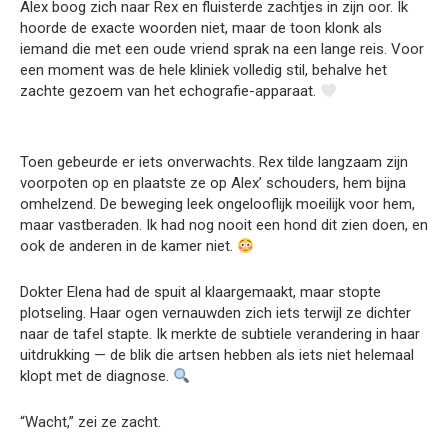
Alex boog zich naar Rex en fluisterde zachtjes in zijn oor. Ik
hoorde de exacte woorden niet, maar de toon klonk als
iemand die met een oude vriend sprak na een lange reis. Voor
een moment was de hele kliniek volledig stil, behalve het
zachte gezoem van het echografie-apparaat.
Toen gebeurde er iets onverwachts. Rex tilde langzaam zijn
voorpoten op en plaatste ze op Alex’ schouders, hem bijna
omhelzend. De beweging leek ongelooflijk moeilijk voor hem,
maar vastberaden. Ik had nog nooit een hond dit zien doen, en
ook de anderen in de kamer niet.
Dokter Elena had de spuit al klaargemaakt, maar stopte
plotseling. Haar ogen vernauwden zich iets terwijl ze dichter
naar de tafel stapte. Ik merkte de subtiele verandering in haar
uitdrukking — de blik die artsen hebben als iets niet helemaal
klopt met de diagnose.
“Wacht,” zei ze zacht.