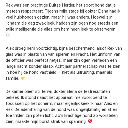
Rex was een prachtige Duitse Herder, het soort hond dat je
meteen respecteert. Tijdens mijn stage bij dokter Elena had ik
veel hulphonden gezien, maar hij was anders. Hoewel zijn
lichaam die dag zwak leek, hadden zijn ogen nog steeds een
stille intelligentie die alles om hem heen leek te observeren.
Alex droeg hem voorzichtig, bijna beschermend, alsof Rex van
glas was in plaats van van spieren en kracht. Het uniform van
de officier was perfect netjes, maar zijn ogen verrieden een
lange nacht zonder slaap. Acht jaar partnerschap was te zien
in hoe hij de hond vasthield — niet als uitrusting, maar als
familie.
De kamer bleef stil terwijl dokter Elena de testresultaten
bekeek. Ik stond naast het apparaat, me voordoend te
focussen op het scherm, maar eigenlijk keek ik naar Alex en
Rex. De ademhaling van de hond was ongelijkmatig en af en
toe trilden zijn poten licht. Zo’n krachtige hond zo worstelen
zien, maakte mijn borst strak van spanning.