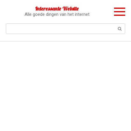
Перейти
Interessante Website
к
Alle goede dingen van het internet
контенту
Поиск: