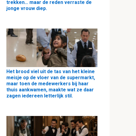
trekken… maar de reden verraste de
jonge vrouw diep.
Het brood viel uit de tas van het kleine
meisje op de vloer van de supermarkt,
maar toen de medewerkers bij haar
thuis aankwamen, maakte wat ze daar
zagen iedereen letterlijk stil.