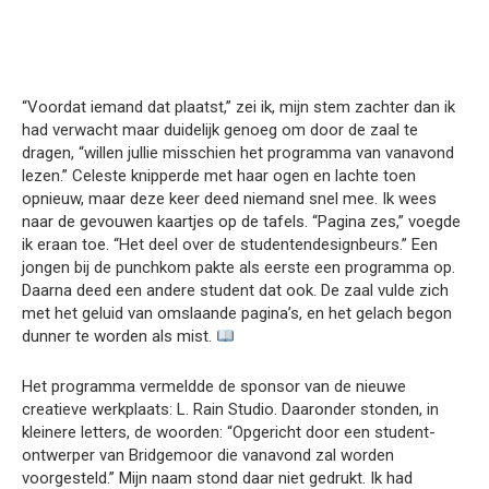
“Voordat iemand dat plaatst,” zei ik, mijn stem zachter dan ik
had verwacht maar duidelijk genoeg om door de zaal te
dragen, “willen jullie misschien het programma van vanavond
lezen.” Celeste knipperde met haar ogen en lachte toen
opnieuw, maar deze keer deed niemand snel mee. Ik wees
naar de gevouwen kaartjes op de tafels. “Pagina zes,” voegde
ik eraan toe. “Het deel over de studentendesignbeurs.” Een
jongen bij de punchkom pakte als eerste een programma op.
Daarna deed een andere student dat ook. De zaal vulde zich
met het geluid van omslaande pagina’s, en het gelach begon
dunner te worden als mist.
Het programma vermeldde de sponsor van de nieuwe
creatieve werkplaats: L. Rain Studio. Daaronder stonden, in
kleinere letters, de woorden: “Opgericht door een student-
ontwerper van Bridgemoor die vanavond zal worden
voorgesteld.” Mijn naam stond daar niet gedrukt. Ik had