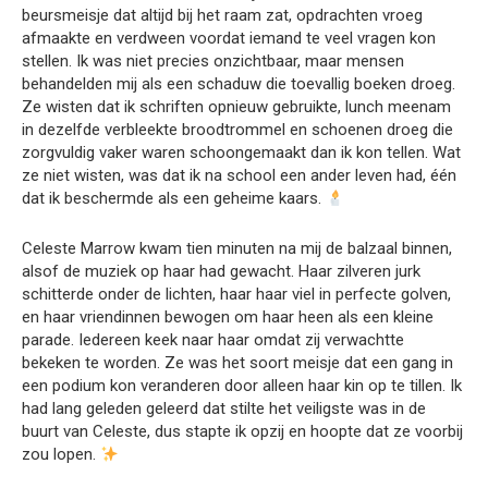
beursmeisje dat altijd bij het raam zat, opdrachten vroeg
afmaakte en verdween voordat iemand te veel vragen kon
stellen. Ik was niet precies onzichtbaar, maar mensen
behandelden mij als een schaduw die toevallig boeken droeg.
Ze wisten dat ik schriften opnieuw gebruikte, lunch meenam
in dezelfde verbleekte broodtrommel en schoenen droeg die
zorgvuldig vaker waren schoongemaakt dan ik kon tellen. Wat
ze niet wisten, was dat ik na school een ander leven had, één
dat ik beschermde als een geheime kaars.
Celeste Marrow kwam tien minuten na mij de balzaal binnen,
alsof de muziek op haar had gewacht. Haar zilveren jurk
schitterde onder de lichten, haar haar viel in perfecte golven,
en haar vriendinnen bewogen om haar heen als een kleine
parade. Iedereen keek naar haar omdat zij verwachtte
bekeken te worden. Ze was het soort meisje dat een gang in
een podium kon veranderen door alleen haar kin op te tillen. Ik
had lang geleden geleerd dat stilte het veiligste was in de
buurt van Celeste, dus stapte ik opzij en hoopte dat ze voorbij
zou lopen.