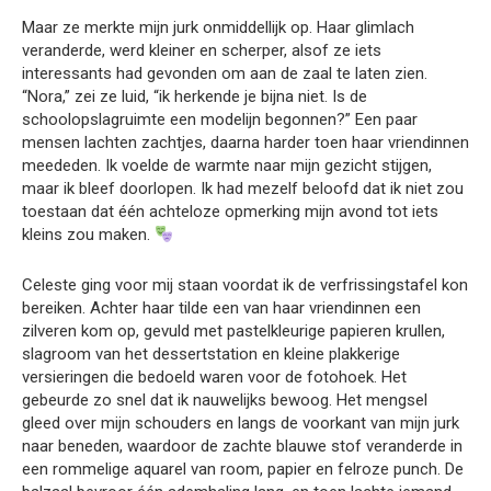
Maar ze merkte mijn jurk onmiddellijk op. Haar glimlach
veranderde, werd kleiner en scherper, alsof ze iets
interessants had gevonden om aan de zaal te laten zien.
“Nora,” zei ze luid, “ik herkende je bijna niet. Is de
schoolopslagruimte een modelijn begonnen?” Een paar
mensen lachten zachtjes, daarna harder toen haar vriendinnen
meededen. Ik voelde de warmte naar mijn gezicht stijgen,
maar ik bleef doorlopen. Ik had mezelf beloofd dat ik niet zou
toestaan dat één achteloze opmerking mijn avond tot iets
kleins zou maken.
Celeste ging voor mij staan voordat ik de verfrissingstafel kon
bereiken. Achter haar tilde een van haar vriendinnen een
zilveren kom op, gevuld met pastelkleurige papieren krullen,
slagroom van het dessertstation en kleine plakkerige
versieringen die bedoeld waren voor de fotohoek. Het
gebeurde zo snel dat ik nauwelijks bewoog. Het mengsel
gleed over mijn schouders en langs de voorkant van mijn jurk
naar beneden, waardoor de zachte blauwe stof veranderde in
een rommelige aquarel van room, papier en felroze punch. De