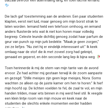
balzaal bevroor één ademhaling lang, en toen lachte iemand.
Die lach gaf toestemming aan de anderen. Een paar studenten
klapten, eerst niet luid, maar genoeg om mijn borst strak te
laten worden. Iemand hield een telefoon omhoog, en iemand
anders fluisterde iets wat ik niet kon horen maar volledig
begreep. Celeste leunde dichtbij genoeg zodat haar parfum de
geur van punch op mijn jurk bedekte. “Maak je geen zorgen,”
zei ze liefjes. “Nu ziet hij er eindelijk interessant uit.” Ik keek
omlaag naar de stof die ik met zoveel zorg had geknipt,
genaaid en geperst, en één seconde lang liep ik bijna weg.
Toen herinnerde ik mij de stem van mijn tante van de avond
ervoor. Ze had achter mij gestaan terwijl ik de zoom aanpaste
en gezegd: “Stille meisjes zijn geen lege meisjes, Nora. Soms
wachten ze alleen op de juiste kamer om hen te horen.” Ik hief
mijn hoofd op. De lichten voelden te fel, de zaal te vol, en mijn
handen trilden, maar iets binnen in mij werd heel stil. Ik veegde
een klein lintje room van mijn mouw en keek naar de
studenten die slechts enkele momenten eerder hadden