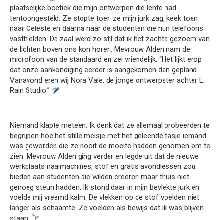
plaatselijke boetiek die mijn ontwerpen die lente had
tentoongesteld. Ze stopte toen ze mijn jurk zag, keek toen
naar Celeste en daarna naar de studenten die hun telefoons
vasthielden. De zaal werd zo stil dat ik het zachte gezoem van
de lichten boven ons kon horen. Mevrouw Alden nam de
microfoon van de standaard en zei vriendelijk: “Het lijkt erop
dat onze aankondiging eerder is aangekomen dan gepland.
Vanavond eren wij Nora Vale, de jonge ontwerpster achter L.
Rain Studio.”
Niemand klapte meteen. Ik denk dat ze allemaal probeerden te
begrijpen hoe het stille meisje met het geleende tasje iemand
was geworden die ze nooit de moeite hadden genomen om te
zien. Mevrouw Alden ging verder en legde uit dat de nieuwe
werkplaats naaimachines, stof en gratis avondlessen zou
bieden aan studenten die wilden creëren maar thuis niet
genoeg steun hadden. Ik stond daar in mijn bevlekte jurk en
voelde mij vreemd kalm. De vlekken op de stof voelden niet
langer als schaamte. Ze voelden als bewijs dat ik was blijven
staan.