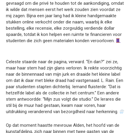
gevraagd om die privé te houden tot de aankondiging, omdat
ik wilde dat mensen eerst het werk zouden zien voordat ze
mij zagen. Bijna een jaar lang had ik kleine handgemaakte
stukken online verkocht onder die naam, waarbij ik elke
bestelling, elke recensie, elke zorgvuldig verdiende dollar
spaarde, totdat ik kon helpen een ruimte te financieren voor
studenten die zich geen materialen konden veroorloven.
Celeste staarde naar de pagina, verward. “En dan?” zei ze,
maar haar stem had zijn glans verloren. Ik reikte voorzichtig
naar de binnennaad van mijn jurk en draaide het kleine label
om dat ik daar met bleke draad had vastgenaaid. L. Rain. Een
paar studenten stapten dichterbij. Iemand fluisterde: “Dat is
hetzelfde label als de collectie in het centrum.” Een andere
stem antwoordde: “Mijn zus volgt die studio.” De lerares die
stil bij de muur had gestaan, kwam naar voren, haar
uitdrukking veranderend van bezorgdheid naar herkenning.
Op dat moment haastte mevrouw Alden, het hoofd van de
kunstafdeling, zich naar binnen met twee gasten van de