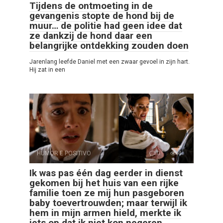
Tijdens de ontmoeting in de
gevangenis stopte de hond bij de
muur… de politie had geen idee dat
ze dankzij de hond daar een
belangrijke ontdekking zouden doen
Jarenlang leefde Daniel met een zwaar gevoel in zijn hart.
Hij zat in een
HUMOR E POSITIVO
0
4
Ik was pas één dag eerder in dienst
gekomen bij het huis van een rijke
familie toen ze mij hun pasgeboren
baby toevertrouwden; maar terwijl ik
hem in mijn armen hield, merkte ik
iets op dat ik niet kon negeren.