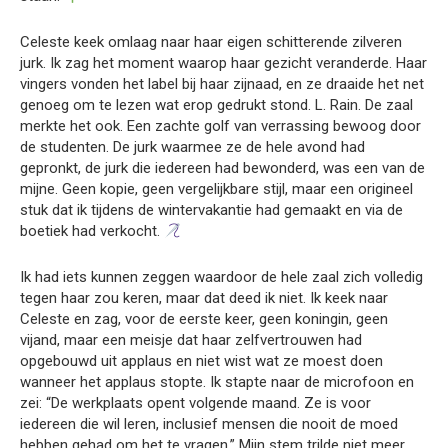
Celeste keek omlaag naar haar eigen schitterende zilveren
jurk. Ik zag het moment waarop haar gezicht veranderde. Haar
vingers vonden het label bij haar zijnaad, en ze draaide het net
genoeg om te lezen wat erop gedrukt stond. L. Rain. De zaal
merkte het ook. Een zachte golf van verrassing bewoog door
de studenten. De jurk waarmee ze de hele avond had
gepronkt, de jurk die iedereen had bewonderd, was een van de
mijne. Geen kopie, geen vergelijkbare stijl, maar een origineel
stuk dat ik tijdens de wintervakantie had gemaakt en via de
boetiek had verkocht.
Ik had iets kunnen zeggen waardoor de hele zaal zich volledig
tegen haar zou keren, maar dat deed ik niet. Ik keek naar
Celeste en zag, voor de eerste keer, geen koningin, geen
vijand, maar een meisje dat haar zelfvertrouwen had
opgebouwd uit applaus en niet wist wat ze moest doen
wanneer het applaus stopte. Ik stapte naar de microfoon en
zei: “De werkplaats opent volgende maand. Ze is voor
iedereen die wil leren, inclusief mensen die nooit de moed
hebben gehad om het te vragen.” Mijn stem trilde niet meer.