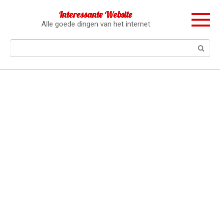
Перейти
Interessante Website
к
Alle goede dingen van het internet
контенту
Поиск: