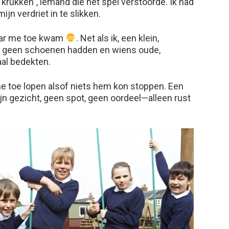
 krukken”, iemand die het spel verstoorde. Ik had
mijn verdriet in te slikken.
aar me toe kwam
. Net als ik, een klein,
n geen schoenen hadden en wiens oude,
al bedekten.
me toe lopen alsof niets hem kon stoppen. Een
jn gezicht, geen spot, geen oordeel—alleen rust