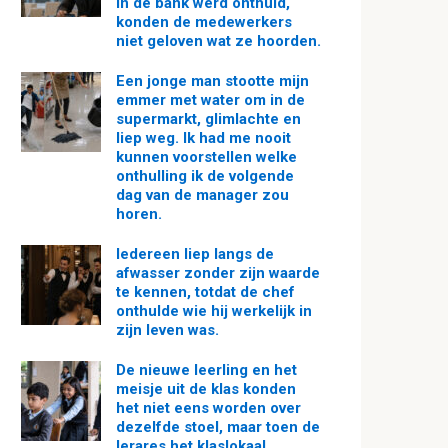
in de bank werd onthuld,
konden de medewerkers
niet geloven wat ze hoorden.
Een jonge man stootte mijn
emmer met water om in de
supermarkt, glimlachte en
liep weg. Ik had me nooit
kunnen voorstellen welke
onthulling ik de volgende
dag van de manager zou
horen.
Iedereen liep langs de
afwasser zonder zijn waarde
te kennen, totdat de chef
onthulde wie hij werkelijk in
zijn leven was.
De nieuwe leerling en het
meisje uit de klas konden
het niet eens worden over
dezelfde stoel, maar toen de
lerares het klaslokaal