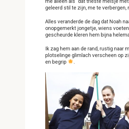
me alleen als “dat trieste meisje met
geleerd stil te zijn, me te verbergen, 
Alles veranderde de dag dat Noah n
onopgemerkt jongetje, wiens voete
gescheurde kleren hem bijna helema
Ik zag hem aan de rand, rustig naar 
plotselinge glimlach verscheen op zi
en begrip
.