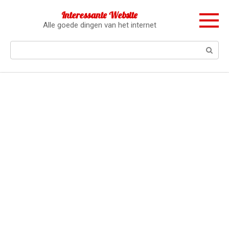
Перейти
Interessante Website
к
Alle goede dingen van het internet
контенту
Поиск: