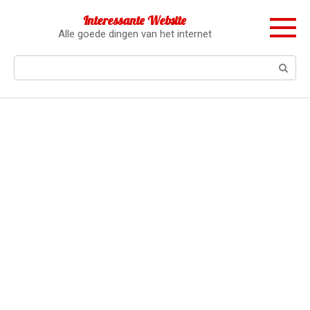
Перейти
Interessante Website
к
Alle goede dingen van het internet
контенту
Поиск: