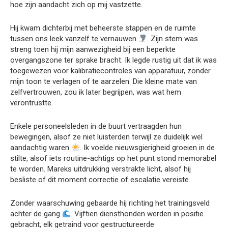
hoe zijn aandacht zich op mij vastzette.
Hij kwam dichterbij met beheerste stappen en de ruimte
tussen ons leek vanzelf te vernauwen
. Zijn stem was
streng toen hij mijn aanwezigheid bij een beperkte
overgangszone ter sprake bracht. Ik legde rustig uit dat ik was
toegewezen voor kalibratiecontroles van apparatuur, zonder
mijn toon te verlagen of te aarzelen. Die kleine mate van
zelfvertrouwen, zou ik later begrijpen, was wat hem
verontrustte.
Enkele personeelsleden in de buurt vertraagden hun
bewegingen, alsof ze niet luisterden terwijl ze duidelijk wel
aandachtig waren
. Ik voelde nieuwsgierigheid groeien in de
stilte, alsof iets routine-achtigs op het punt stond memorabel
te worden. Mareks uitdrukking verstrakte licht, alsof hij
besliste of dit moment correctie of escalatie vereiste.
Zonder waarschuwing gebaarde hij richting het trainingsveld
achter de gang
. Vijftien diensthonden werden in positie
gebracht, elk getraind voor gestructureerde