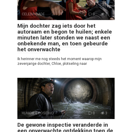
CELEBRIDADE
0
2
Mijn dochter zag iets door het
autoraam en begon te huilen; enkele
minuten later stonden we naast een
onbekende man, en toen gebeurde
het onverwachte
Ik herinner me nog steeds het moment waarop mijn
zevenjarige dochter, Chloe, plotseling naar
HUMOR E POSITIVO
0
3
De gewone inspectie veranderde in
een onverwachte ontdekking toen de