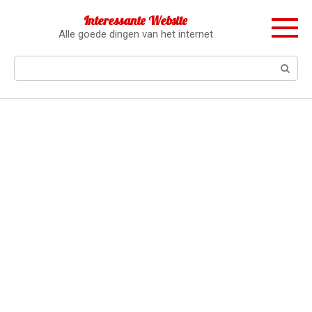
Перейти
Interessante Website
к
Alle goede dingen van het internet
контенту
Поиск: