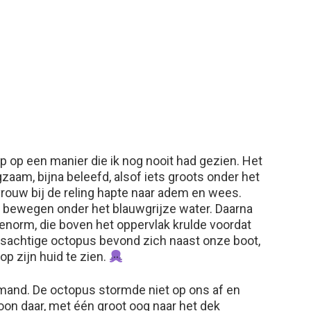
op op een manier die ik nog nooit had gezien. Het
aam, bijna beleefd, alsof iets groots onder het
rouw bij de reling hapte naar adem en wees.
m bewegen onder het blauwgrijze water. Daarna
enorm, die boven het oppervlak krulde voordat
usachtige octopus bevond zich naast onze boot,
p zijn huid te zien.
and. De octopus stormde niet op ons af en
woon daar, met één groot oog naar het dek