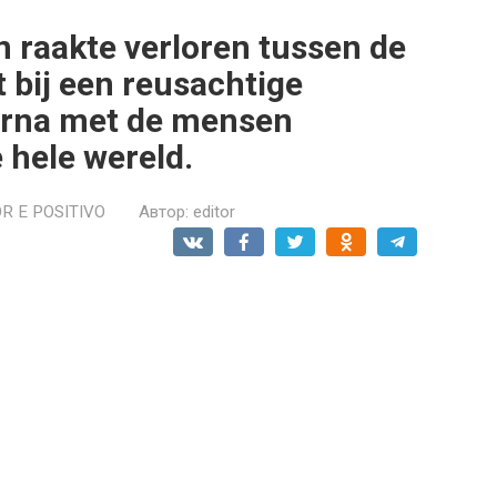
n raakte verloren tussen de
 bij een reusachtige
arna met de mensen
 hele wereld.
R E POSITIVO
Автор:
editor