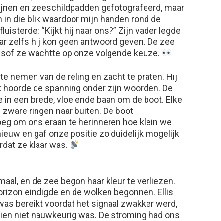
lfijnen en zeeschildpadden gefotografeerd, maar
n in die blik waardoor mijn handen rond de
luisterde: “Kijkt hij naar ons?” Zijn vader legde
ar zelfs hij kon geen antwoord geven. De zee
 alsof ze wachtte op onze volgende keuze.
 te nemen van de reling en zacht te praten. Hij
k hoorde de spanning onder zijn woorden. De
in een brede, vloeiende baan om de boot. Elke
in zware ringen naar buiten. De boot
eg om ons eraan te herinneren hoe klein we
euw en gaf onze positie zo duidelijk mogelijk
rdat ze klaar was.
aal, en de zee begon haar kleur te verliezen.
rizon eindigde en de wolken begonnen. Ellis
 was bereikt voordat het signaal zwakker werd,
hien niet nauwkeurig was. De stroming had ons