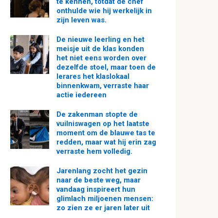
te kennen, totdat de chef
onthulde wie hij werkelijk in
zijn leven was.
De nieuwe leerling en het
meisje uit de klas konden
het niet eens worden over
dezelfde stoel, maar toen de
lerares het klaslokaal
binnenkwam, verraste haar
actie iedereen
De zakenman stopte de
vuilniswagen op het laatste
moment om de blauwe tas te
redden, maar wat hij erin zag
verraste hem volledig.
Jarenlang zocht het gezin
naar de beste weg, maar
vandaag inspireert hun
glimlach miljoenen mensen:
zo zien ze er jaren later uit