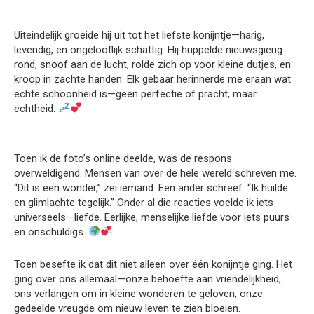
Uiteindelijk groeide hij uit tot het liefste konijntje—harig,
levendig, en ongelooflijk schattig. Hij huppelde nieuwsgierig
rond, snoof aan de lucht, rolde zich op voor kleine dutjes, en
kroop in zachte handen. Elk gebaar herinnerde me eraan wat
echte schoonheid is—geen perfectie of pracht, maar
echtheid.
Toen ik de foto’s online deelde, was de respons
overweldigend. Mensen van over de hele wereld schreven me.
“Dit is een wonder,” zei iemand. Een ander schreef: “Ik huilde
en glimlachte tegelijk.” Onder al die reacties voelde ik iets
universeels—liefde. Eerlijke, menselijke liefde voor iets puurs
en onschuldigs.
Toen besefte ik dat dit niet alleen over één konijntje ging. Het
ging over ons allemaal—onze behoefte aan vriendelijkheid,
ons verlangen om in kleine wonderen te geloven, onze
gedeelde vreugde om nieuw leven te zien bloeien.