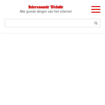
Перейти
Interessante Website
к
Alle goede dingen van het internet
контенту
Поиск: