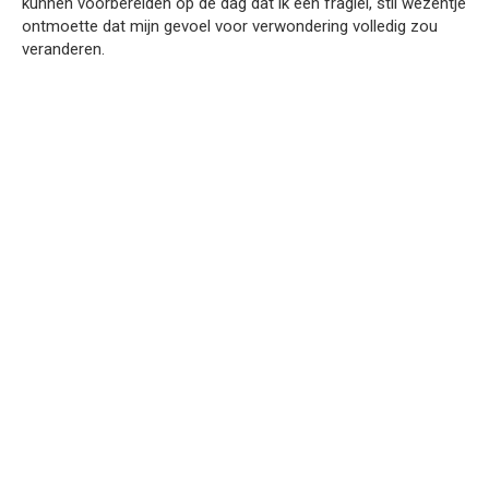
kunnen voorbereiden op de dag dat ik een fragiel, stil wezentje
ontmoette dat mijn gevoel voor verwondering volledig zou
veranderen.