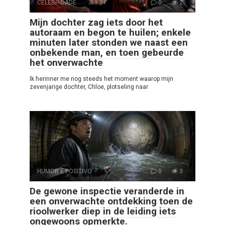
CELEBRIDADE
0
2
Mijn dochter zag iets door het
autoraam en begon te huilen; enkele
minuten later stonden we naast een
onbekende man, en toen gebeurde
het onverwachte
Ik herinner me nog steeds het moment waarop mijn
zevenjarige dochter, Chloe, plotseling naar
HUMOR E POSITIVO
0
3
De gewone inspectie veranderde in
een onverwachte ontdekking toen de
rioolwerker diep in de leiding iets
ongewoons opmerkte.