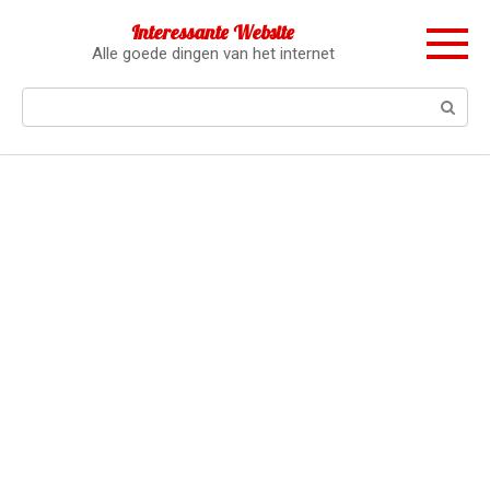
Перейти
Interessante Website
к
Alle goede dingen van het internet
контенту
Поиск: