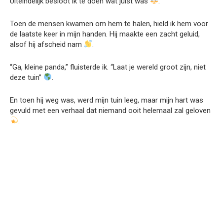
Uiteindelijk besloot ik te doen wat juist was
.
Toen de mensen kwamen om hem te halen, hield ik hem voor
de laatste keer in mijn handen. Hij maakte een zacht geluid,
alsof hij afscheid nam
.
“Ga, kleine panda,” fluisterde ik. “Laat je wereld groot zijn, niet
deze tuin”
.
En toen hij weg was, werd mijn tuin leeg, maar mijn hart was
gevuld met een verhaal dat niemand ooit helemaal zal geloven
.