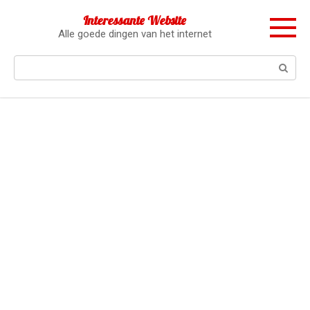
Перейти
Interessante Website
к
Alle goede dingen van het internet
контенту
Поиск: