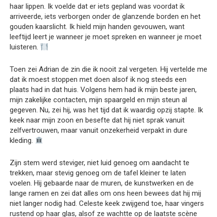
haar lippen. Ik voelde dat er iets gepland was voordat ik
arriveerde, iets verborgen onder de glanzende borden en het
gouden kaarslicht. Ik hield mijn handen gevouwen, want
leeftijd leert je wanneer je moet spreken en wanneer je moet
luisteren.
Toen zei Adrian de zin die ik nooit zal vergeten. Hij vertelde me
dat ik moest stoppen met doen alsof ik nog steeds een
plaats had in dat huis. Volgens hem had ik mijn beste jaren,
mijn zakelijke contacten, mijn spaargeld en mijn steun al
gegeven. Nu, zei hij, was het tijd dat ik waardig opzij stapte. Ik
keek naar mijn zoon en besefte dat hij niet sprak vanuit
zelfvertrouwen, maar vanuit onzekerheid verpakt in dure
kleding.
Zijn stem werd steviger, niet luid genoeg om aandacht te
trekken, maar stevig genoeg om de tafel kleiner te laten
voelen. Hij gebaarde naar de muren, de kunstwerken en de
lange ramen en zei dat alles om ons heen bewees dat hij mij
niet langer nodig had. Celeste keek zwijgend toe, haar vingers
rustend op haar glas, alsof ze wachtte op de laatste scène