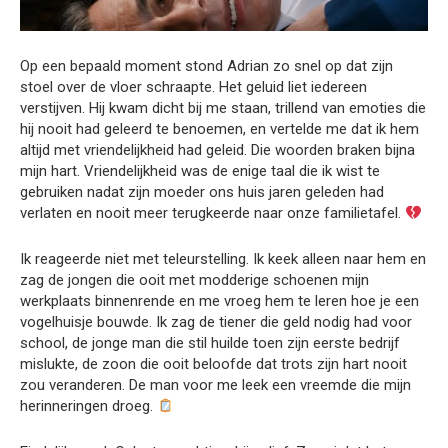
Op een bepaald moment stond Adrian zo snel op dat zijn
stoel over de vloer schraapte. Het geluid liet iedereen
verstijven. Hij kwam dicht bij me staan, trillend van emoties die
hij nooit had geleerd te benoemen, en vertelde me dat ik hem
altijd met vriendelijkheid had geleid. Die woorden braken bijna
mijn hart. Vriendelijkheid was de enige taal die ik wist te
gebruiken nadat zijn moeder ons huis jaren geleden had
verlaten en nooit meer terugkeerde naar onze familietafel.
Ik reageerde niet met teleurstelling. Ik keek alleen naar hem en
zag de jongen die ooit met modderige schoenen mijn
werkplaats binnenrende en me vroeg hem te leren hoe je een
vogelhuisje bouwde. Ik zag de tiener die geld nodig had voor
school, de jonge man die stil huilde toen zijn eerste bedrijf
mislukte, de zoon die ooit beloofde dat trots zijn hart nooit
zou veranderen. De man voor me leek een vreemde die mijn
herinneringen droeg.