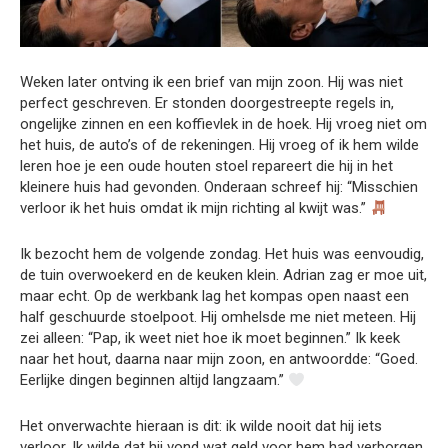
Weken later ontving ik een brief van mijn zoon. Hij was niet
perfect geschreven. Er stonden doorgestreepte regels in,
ongelijke zinnen en een koffievlek in de hoek. Hij vroeg niet om
het huis, de auto’s of de rekeningen. Hij vroeg of ik hem wilde
leren hoe je een oude houten stoel repareert die hij in het
kleinere huis had gevonden. Onderaan schreef hij: “Misschien
verloor ik het huis omdat ik mijn richting al kwijt was.”
Ik bezocht hem de volgende zondag. Het huis was eenvoudig,
de tuin overwoekerd en de keuken klein. Adrian zag er moe uit,
maar echt. Op de werkbank lag het kompas open naast een
half geschuurde stoelpoot. Hij omhelsde me niet meteen. Hij
zei alleen: “Pap, ik weet niet hoe ik moet beginnen.” Ik keek
naar het hout, daarna naar mijn zoon, en antwoordde: “Goed.
Eerlijke dingen beginnen altijd langzaam.”
Het onverwachte hieraan is dit: ik wilde nooit dat hij iets
verloor. Ik wilde dat hij vond wat geld voor hem had verborgen.