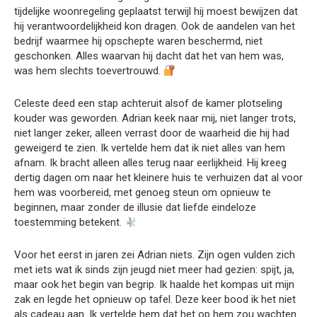
tijdelijke woonregeling geplaatst terwijl hij moest bewijzen dat
hij verantwoordelijkheid kon dragen. Ook de aandelen van het
bedrijf waarmee hij opschepte waren beschermd, niet
geschonken. Alles waarvan hij dacht dat het van hem was,
was hem slechts toevertrouwd.
Celeste deed een stap achteruit alsof de kamer plotseling
kouder was geworden. Adrian keek naar mij, niet langer trots,
niet langer zeker, alleen verrast door de waarheid die hij had
geweigerd te zien. Ik vertelde hem dat ik niet alles van hem
afnam. Ik bracht alleen alles terug naar eerlijkheid. Hij kreeg
dertig dagen om naar het kleinere huis te verhuizen dat al voor
hem was voorbereid, met genoeg steun om opnieuw te
beginnen, maar zonder de illusie dat liefde eindeloze
toestemming betekent.
Voor het eerst in jaren zei Adrian niets. Zijn ogen vulden zich
met iets wat ik sinds zijn jeugd niet meer had gezien: spijt, ja,
maar ook het begin van begrip. Ik haalde het kompas uit mijn
zak en legde het opnieuw op tafel. Deze keer bood ik het niet
als cadeau aan. Ik vertelde hem dat het op hem zou wachten