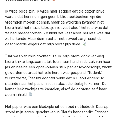
Ik wilde boos zijn. Ik wilde haar zeggen dat die dozen privé
waren, dat herinneringen geen bibliotheekboeken zijn die
vreemden mogen openen. Maar de woorden kwamen niet.
Liora hield het muziekdoosje niet vast alsof het iets was dat
ze had meegenomen. Ze hield het vast alsof het iets was dat
ze herkende. Haar duim rustte met zoveel zorg naast de
geschilderde vogels dat mijn borst pijn deed.
“Dat was van mijn dochter,” zei ik. Mijn stem klonk ver weg.
Liora knikte langzaam, stak toen haar hand in de zak van haar
jas en haalde een opgevouwen stuk papier tevoorschijn, zacht
geworden doordat het vele keren was geopend. “Ik denk,”
fluisterde ze, “dat uw dochter wilde dat ik u zou vinden.” Ik
staarde naar het papier, niet in staat dichterbij te komen. De
kamer leek zachtjes te kantelen, alsof de ochtend zelf haar
adem inhield.
Het papier was een bladzijde uit een oud notitieboek. Daarop
stond mijn adres, geschreven in Clara’s handschrift. Eronder