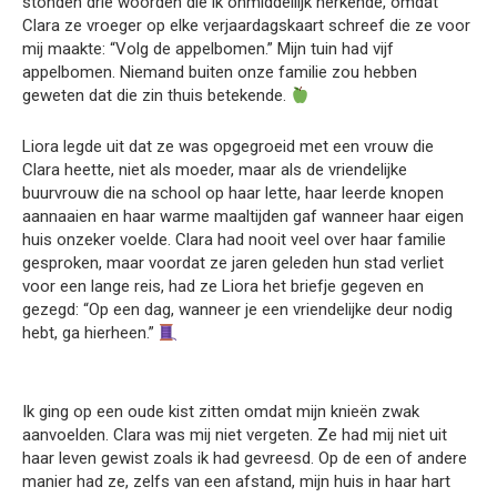
stonden drie woorden die ik onmiddellijk herkende, omdat
Clara ze vroeger op elke verjaardagskaart schreef die ze voor
mij maakte: “Volg de appelbomen.” Mijn tuin had vijf
appelbomen. Niemand buiten onze familie zou hebben
geweten dat die zin thuis betekende.
Liora legde uit dat ze was opgegroeid met een vrouw die
Clara heette, niet als moeder, maar als de vriendelijke
buurvrouw die na school op haar lette, haar leerde knopen
aannaaien en haar warme maaltijden gaf wanneer haar eigen
huis onzeker voelde. Clara had nooit veel over haar familie
gesproken, maar voordat ze jaren geleden hun stad verliet
voor een lange reis, had ze Liora het briefje gegeven en
gezegd: “Op een dag, wanneer je een vriendelijke deur nodig
hebt, ga hierheen.”
Ik ging op een oude kist zitten omdat mijn knieën zwak
aanvoelden. Clara was mij niet vergeten. Ze had mij niet uit
haar leven gewist zoals ik had gevreesd. Op de een of andere
manier had ze, zelfs van een afstand, mijn huis in haar hart