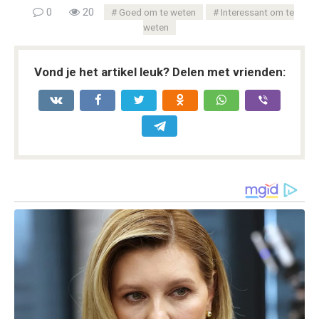
0
20
Goed om te weten
Interessant om te
weten
Vond je het artikel leuk? Delen met vrienden: