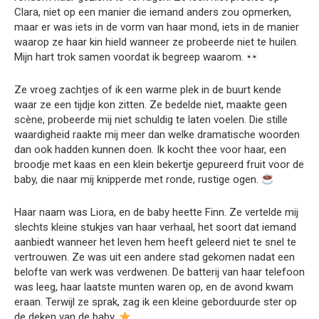
Clara, niet op een manier die iemand anders zou opmerken,
maar er was iets in de vorm van haar mond, iets in de manier
waarop ze haar kin hield wanneer ze probeerde niet te huilen.
Mijn hart trok samen voordat ik begreep waarom.
Ze vroeg zachtjes of ik een warme plek in de buurt kende
waar ze een tijdje kon zitten. Ze bedelde niet, maakte geen
scène, probeerde mij niet schuldig te laten voelen. Die stille
waardigheid raakte mij meer dan welke dramatische woorden
dan ook hadden kunnen doen. Ik kocht thee voor haar, een
broodje met kaas en een klein bekertje gepureerd fruit voor de
baby, die naar mij knipperde met ronde, rustige ogen.
Haar naam was Liora, en de baby heette Finn. Ze vertelde mij
slechts kleine stukjes van haar verhaal, het soort dat iemand
aanbiedt wanneer het leven hem heeft geleerd niet te snel te
vertrouwen. Ze was uit een andere stad gekomen nadat een
belofte van werk was verdwenen. De batterij van haar telefoon
was leeg, haar laatste munten waren op, en de avond kwam
eraan. Terwijl ze sprak, zag ik een kleine geborduurde ster op
de deken van de baby.