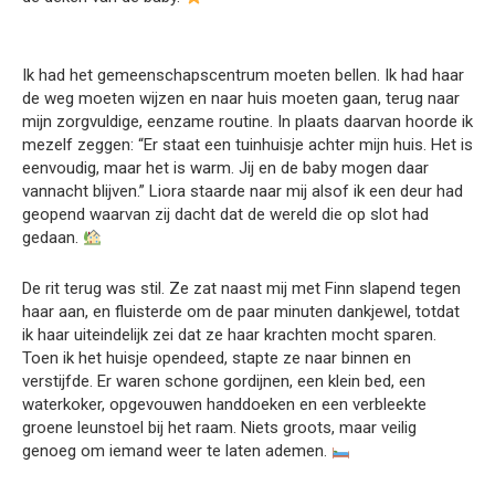
Ik had het gemeenschapscentrum moeten bellen. Ik had haar
de weg moeten wijzen en naar huis moeten gaan, terug naar
mijn zorgvuldige, eenzame routine. In plaats daarvan hoorde ik
mezelf zeggen: “Er staat een tuinhuisje achter mijn huis. Het is
eenvoudig, maar het is warm. Jij en de baby mogen daar
vannacht blijven.” Liora staarde naar mij alsof ik een deur had
geopend waarvan zij dacht dat de wereld die op slot had
gedaan.
De rit terug was stil. Ze zat naast mij met Finn slapend tegen
haar aan, en fluisterde om de paar minuten dankjewel, totdat
ik haar uiteindelijk zei dat ze haar krachten mocht sparen.
Toen ik het huisje opendeed, stapte ze naar binnen en
verstijfde. Er waren schone gordijnen, een klein bed, een
waterkoker, opgevouwen handdoeken en een verbleekte
groene leunstoel bij het raam. Niets groots, maar veilig
genoeg om iemand weer te laten ademen.