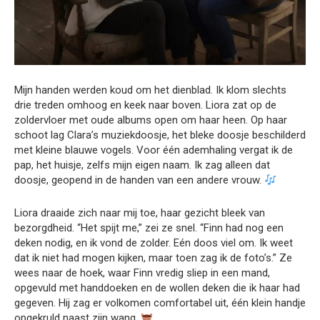
Mijn handen werden koud om het dienblad. Ik klom slechts
drie treden omhoog en keek naar boven. Liora zat op de
zoldervloer met oude albums open om haar heen. Op haar
schoot lag Clara’s muziekdoosje, het bleke doosje beschilderd
met kleine blauwe vogels. Voor één ademhaling vergat ik de
pap, het huisje, zelfs mijn eigen naam. Ik zag alleen dat
doosje, geopend in de handen van een andere vrouw.
Liora draaide zich naar mij toe, haar gezicht bleek van
bezorgdheid. “Het spijt me,” zei ze snel. “Finn had nog een
deken nodig, en ik vond de zolder. Eén doos viel om. Ik weet
dat ik niet had mogen kijken, maar toen zag ik de foto’s.” Ze
wees naar de hoek, waar Finn vredig sliep in een mand,
opgevuld met handdoeken en de wollen deken die ik haar had
gegeven. Hij zag er volkomen comfortabel uit, één klein handje
opgekruld naast zijn wang.