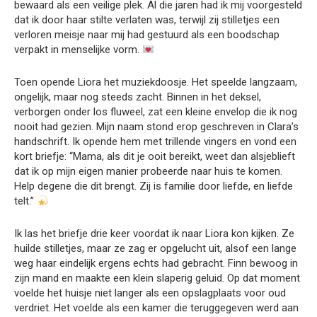
bewaard als een veilige plek. Al die jaren had ik mij voorgesteld
dat ik door haar stilte verlaten was, terwijl zij stilletjes een
verloren meisje naar mij had gestuurd als een boodschap
verpakt in menselijke vorm.
Toen opende Liora het muziekdoosje. Het speelde langzaam,
ongelijk, maar nog steeds zacht. Binnen in het deksel,
verborgen onder los fluweel, zat een kleine envelop die ik nog
nooit had gezien. Mijn naam stond erop geschreven in Clara’s
handschrift. Ik opende hem met trillende vingers en vond een
kort briefje: “Mama, als dit je ooit bereikt, weet dan alsjeblieft
dat ik op mijn eigen manier probeerde naar huis te komen.
Help degene die dit brengt. Zij is familie door liefde, en liefde
telt.”
Ik las het briefje drie keer voordat ik naar Liora kon kijken. Ze
huilde stilletjes, maar ze zag er opgelucht uit, alsof een lange
weg haar eindelijk ergens echts had gebracht. Finn bewoog in
zijn mand en maakte een klein slaperig geluid. Op dat moment
voelde het huisje niet langer als een opslagplaats voor oud
verdriet. Het voelde als een kamer die teruggegeven werd aan