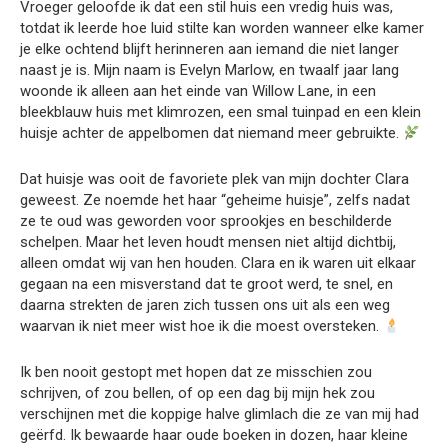
Vroeger geloofde ik dat een stil huis een vredig huis was,
totdat ik leerde hoe luid stilte kan worden wanneer elke kamer
je elke ochtend blijft herinneren aan iemand die niet langer
naast je is. Mijn naam is Evelyn Marlow, en twaalf jaar lang
woonde ik alleen aan het einde van Willow Lane, in een
bleekblauw huis met klimrozen, een smal tuinpad en een klein
huisje achter de appelbomen dat niemand meer gebruikte.
Dat huisje was ooit de favoriete plek van mijn dochter Clara
geweest. Ze noemde het haar “geheime huisje”, zelfs nadat
ze te oud was geworden voor sprookjes en beschilderde
schelpen. Maar het leven houdt mensen niet altijd dichtbij,
alleen omdat wij van hen houden. Clara en ik waren uit elkaar
gegaan na een misverstand dat te groot werd, te snel, en
daarna strekten de jaren zich tussen ons uit als een weg
waarvan ik niet meer wist hoe ik die moest oversteken.
Ik ben nooit gestopt met hopen dat ze misschien zou
schrijven, of zou bellen, of op een dag bij mijn hek zou
verschijnen met die koppige halve glimlach die ze van mij had
geërfd. Ik bewaarde haar oude boeken in dozen, haar kleine