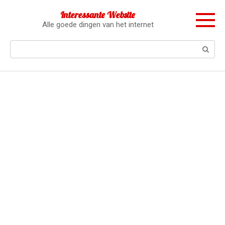
Перейти
Interessante Website
к
Alle goede dingen van het internet
контенту
Поиск: