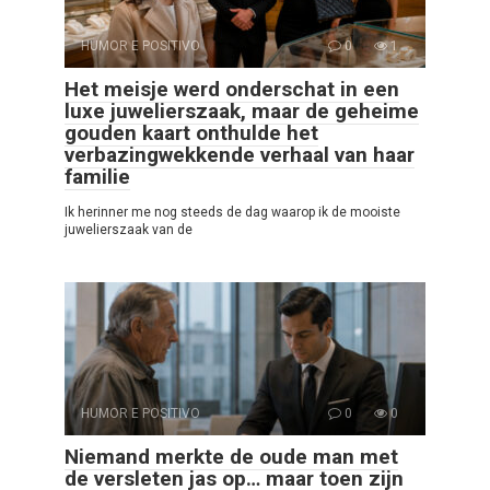
HUMOR E POSITIVO
0
1
Het meisje werd onderschat in een
luxe juwelierszaak, maar de geheime
gouden kaart onthulde het
verbazingwekkende verhaal van haar
familie
Ik herinner me nog steeds de dag waarop ik de mooiste
juwelierszaak van de
HUMOR E POSITIVO
0
0
Niemand merkte de oude man met
de versleten jas op… maar toen zijn