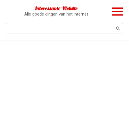
Перейти
Interessante Website
к
Alle goede dingen van het internet
контенту
Поиск: