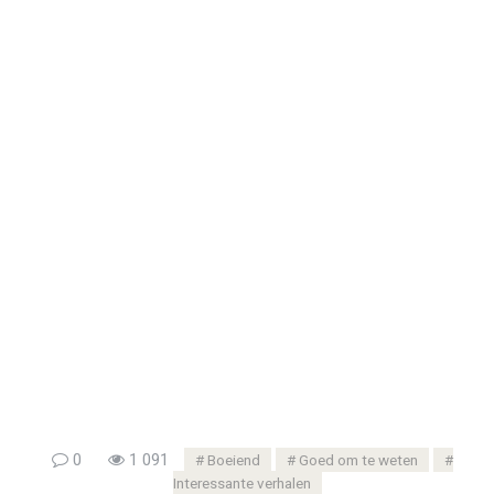
0
1 091
Boeiend
Goed om te weten
Interessante verhalen