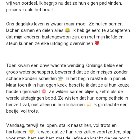
vrij van oordeel. Ik begrijp nu dat ze hun eigen pad vinden,
precies zoals het hoort.
Ons dagelijks leven is zwaar maar mooi. Ze huilen samen,
lachen samen en delen alles
. Ik heb geleerd te accepteren
dat mijn kinderen buitengewoon zijn, en met mijn liefde en
steun kunnen ze elke uitdaging overwinnen
.
Toen kwam een onverwachte wending. Onlangs belde een
groep wetenschappers, bewerend dat ze de meisjes zonder
schade konden scheiden
. In het begin raakte ik in paniek.
Maar toen ik in hun ogen keek, besefte ik dat ze al hun keuze
hadden gemaakt
. Ze wilden samen blijven, zelfs als de
wereld uitdagingen bood. Ze wisten dat hun compleetheid in
henzelf zat, niet alleen in hun lichamen
. Ik glimlachte een
beetje, vol trots.
Vandaag, terwijl ze lopen, sta ik naast hen, vol trots en
hartslagen
. Ik weet dat ze hun reis zullen voortzetten, stap
voor stap, hart aan hart, met de liefde en kracht die we nooit