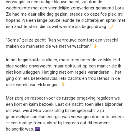
vervaagde in een rustige blauwe nacht, zat ik in de
wachtruimte met een vriendelijke zorgverlener genaamd Lora.
Ze had me daar elke dag gezien, steeds op dezelfde plek, stil
hopend. Na een lange pauze leunde ze dichterbij en sprak met
een zachte stem die zowel warmte als begrip droeg.
“Soms,” zei ze zacht, “kan vertrouwd comfort een verschil
maken op manieren die we niet verwachten.”
In het begin knikte ik alleen, maar toen noemde ze Milo. Het
idee voelde onverwacht, maar ook juist op een manier die ik
niet kon uitleggen. Het ging niet om regels veranderen — het
ging om iets betekenisvols, iets zachts en troostends in de
stille wereld van Eli brengen.
Met zorg en respect voor de rustige omgeving regelden we
een kort en kalm bezoek. Laat die nacht, toen alles bijzonder
stil was, werd Milo voorzichtig binnengebracht. Zijn
gebruikelijke speelse energie was vervangen door iets anders
— een rustige focus, alsof hij begreep dat dit moment
belangrijk was.