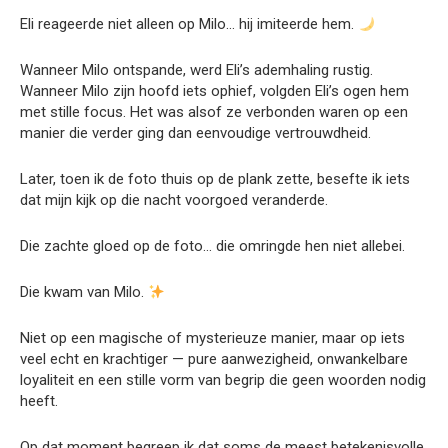
Eli reageerde niet alleen op Milo… hij imiteerde hem.
Wanneer Milo ontspande, werd Eli’s ademhaling rustig.
Wanneer Milo zijn hoofd iets ophief, volgden Eli’s ogen hem
met stille focus. Het was alsof ze verbonden waren op een
manier die verder ging dan eenvoudige vertrouwdheid.
Later, toen ik de foto thuis op de plank zette, besefte ik iets
dat mijn kijk op die nacht voorgoed veranderde.
Die zachte gloed op de foto… die omringde hen niet allebei.
Die kwam van Milo.
Niet op een magische of mysterieuze manier, maar op iets
veel echt en krachtiger — pure aanwezigheid, onwankelbare
loyaliteit en een stille vorm van begrip die geen woorden nodig
heeft.
Op dat moment begreep ik dat soms de meest betekenisvolle