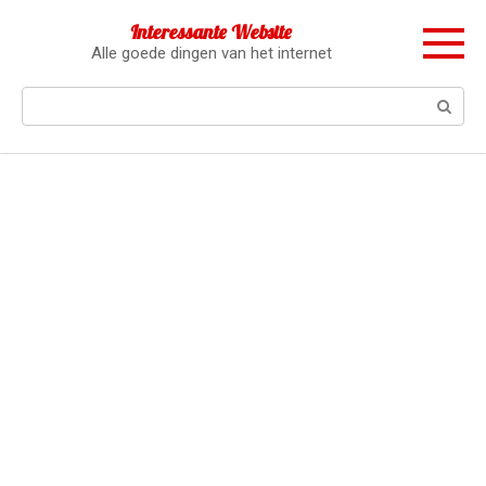
Перейти
Interessante Website
к
Alle goede dingen van het internet
контенту
Поиск: