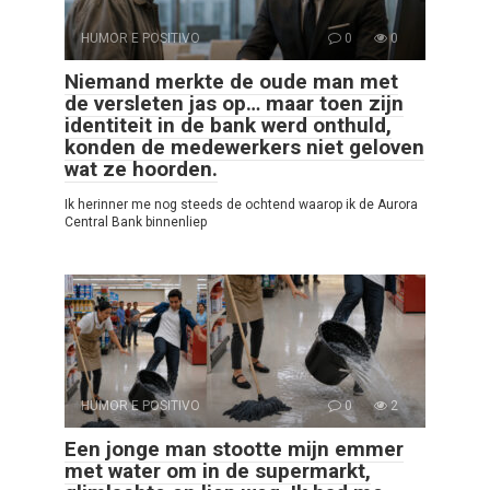
HUMOR E POSITIVO
0
0
Niemand merkte de oude man met
de versleten jas op… maar toen zijn
identiteit in de bank werd onthuld,
konden de medewerkers niet geloven
wat ze hoorden.
Ik herinner me nog steeds de ochtend waarop ik de Aurora
Central Bank binnenliep
HUMOR E POSITIVO
0
2
Een jonge man stootte mijn emmer
met water om in de supermarkt,