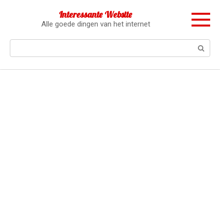
Перейти
Interessante Website
к
Alle goede dingen van het internet
контенту
Поиск: