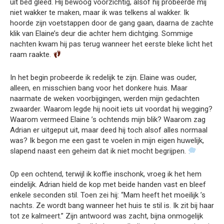
uit bed gleed. Hij bewoog voorzichtig, alsof hij probeerde mij
niet wakker te maken, maar ik was telkens al wakker. Ik
hoorde zijn voetstappen door de gang gaan, daarna de zachte
klik van Elaine’s deur die achter hem dichtging. Sommige
nachten kwam hij pas terug wanneer het eerste bleke licht het
raam raakte.
In het begin probeerde ik redelijk te zijn. Elaine was ouder,
alleen, en misschien bang voor het donkere huis. Maar
naarmate de weken voorbijgingen, werden mijn gedachten
zwaarder. Waarom legde hij nooit iets uit voordat hij wegging?
Waarom vermeed Elaine ’s ochtends mijn blik? Waarom zag
Adrian er uitgeput uit, maar deed hij toch alsof alles normaal
was? Ik begon me een gast te voelen in mijn eigen huwelijk,
slapend naast een geheim dat ik niet mocht begrijpen.
Op een ochtend, terwijl ik koffie inschonk, vroeg ik het hem
eindelijk. Adrian hield de kop met beide handen vast en bleef
enkele seconden stil. Toen zei hij: “Mam heeft het moeilijk ’s
nachts. Ze wordt bang wanneer het huis te stil is. Ik zit bij haar
tot ze kalmeert.” Zijn antwoord was zacht, bijna onmogelijk