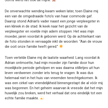
Soms werd het ook de mijne.
De onverwachte wending kwam weken later, toen Elaine mij
een van de omgedraaide foto’s van haar commode gaf.
Daarop stond Adrian’s vader naast een jonge verpleegster in
een kliniek in de stad. Ik keek naar het gezicht van de
verpleegster en voelde mijn adem stoppen. Het was mijn
moeder, jaren voordat ik geboren werd. Op de achterkant van
de foto stonden in vervaagde inkt de woorden: “Aan de vrouw
die ooit onze familie heeft gered.”
Toen vertelde Elaine mij de laatste waarheid. Lang voordat ik
Adrian ontmoette, had mijn moeder zijn familie door hun
moeilijkste periode geholpen en was daarna stilletjes uit hun
leven verdwenen zonder iets terug te vragen. Ik was dus
helemaal niet in het huis van vreemden terechtgekomen. Ik
was een cirkel van vriendelijkheid binnengestapt die al vóór mij
was begonnen. En het geheim waarvan ik vreesde dat het mijn
huwelijk zou breken, werd het verhaal dat ons eindelijk tot een
echte familie maakte.