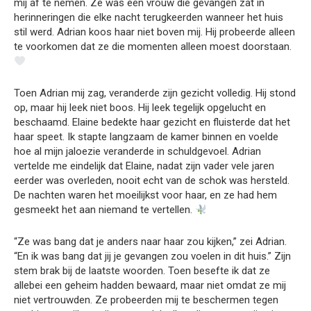
mij af te nemen. Ze was een vrouw die gevangen zat in
herinneringen die elke nacht terugkeerden wanneer het huis
stil werd. Adrian koos haar niet boven mij. Hij probeerde alleen
te voorkomen dat ze die momenten alleen moest doorstaan.
Toen Adrian mij zag, veranderde zijn gezicht volledig. Hij stond
op, maar hij leek niet boos. Hij leek tegelijk opgelucht en
beschaamd. Elaine bedekte haar gezicht en fluisterde dat het
haar speet. Ik stapte langzaam de kamer binnen en voelde
hoe al mijn jaloezie veranderde in schuldgevoel. Adrian
vertelde me eindelijk dat Elaine, nadat zijn vader vele jaren
eerder was overleden, nooit echt van de schok was hersteld.
De nachten waren het moeilijkst voor haar, en ze had hem
gesmeekt het aan niemand te vertellen.
“Ze was bang dat je anders naar haar zou kijken,” zei Adrian.
“En ik was bang dat jij je gevangen zou voelen in dit huis.” Zijn
stem brak bij de laatste woorden. Toen besefte ik dat ze
allebei een geheim hadden bewaard, maar niet omdat ze mij
niet vertrouwden. Ze probeerden mij te beschermen tegen